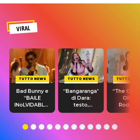
VIRAL
TUTTO NEWS
TUTTO NEWS
TUTTO NE
Bad Bunny e
“Bangaranga”
“The Cure”
“BAILE
di Dara:
Olivia
INoLVIDABLE”:
testo,
Rodrigo
testo,
traduzione e
testo,
traduzione e
significato
traduzion
significato
del singolo
significa