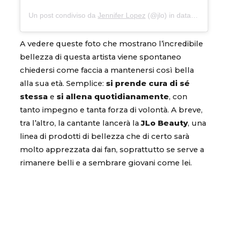
Un post condiviso da
Jennifer Lopez
(@jlo) in data:
15 Set 20
A vedere queste foto che mostrano l’incredibile
bellezza di questa artista viene spontaneo
chiedersi come faccia a mantenersi così bella
alla sua età. Semplice:
si prende cura di sé
stessa
e
si allena quotidianamente
, con
tanto impegno e tanta forza di volontà. A breve,
tra l’altro, la cantante lancerà la
JLo Beauty
, una
linea di prodotti di bellezza che di certo sarà
molto apprezzata dai fan, soprattutto se serve a
rimanere belli e a sembrare giovani come lei.