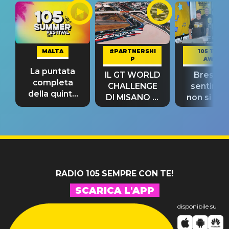
MALTA
#PARTNERSHI
105 TAKE
P
AWAY
La puntata
IL GT WORLD
Bresh: "I
completa
CHALLENGE
sentime
della quinta
DI MISANO si
non si pr
tappa
riconferma
fino alla n
un GRANDE
prima"
SUCCESSO!
RADIO 105 SEMPRE CON TE!
SCARICA L'APP
disponibile su