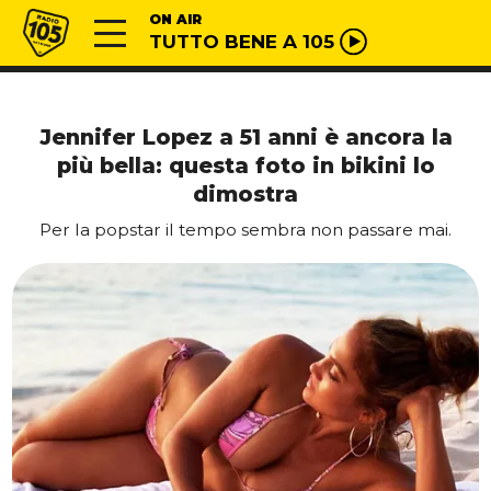
Vai al contenuto
Radio 105
ON AIR
TUTTO BENE A 105
Jennifer Lopez a 51 anni è ancora la
più bella: questa foto in bikini lo
dimostra
Per la popstar il tempo sembra non passare mai.