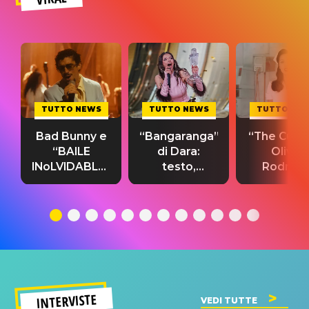
TUTTO NEWS
TUTTO NEWS
TUTTO NE
Bad Bunny e
“Bangaranga”
“The Cure”
“BAILE
di Dara:
Olivia
INoLVIDABLE”:
testo,
Rodrigo
testo,
traduzione e
testo,
traduzione e
significato
traduzion
significato
del singolo
significa
INTERVISTE
VEDI TUTTE