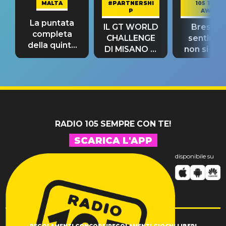
MALTA
#PARTNERSHI
105 TAKE
P
AWAY
La puntata
IL GT WORLD
Bresh: "I
completa
CHALLENGE
sentime
della quinta
DI MISANO si
non si pr
tappa
riconferma
fino alla n
un GRANDE
prima"
SUCCESSO!
RADIO 105 SEMPRE CON TE!
SCARICA L'APP
disponibile su