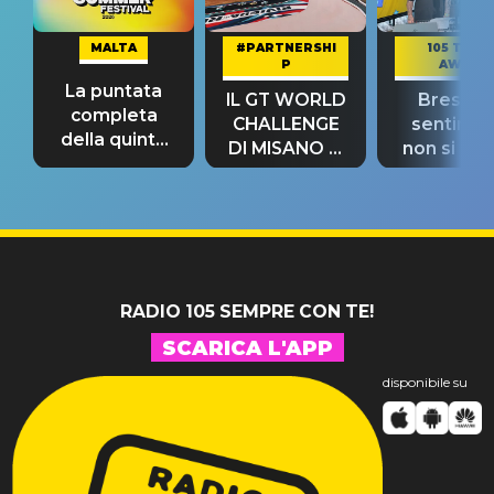
MALTA
#PARTNERSHI
105 TAKE
P
AWAY
La puntata
IL GT WORLD
Bresh: "I
completa
CHALLENGE
sentime
della quinta
DI MISANO si
non si pr
tappa
riconferma
fino alla n
un GRANDE
prima"
SUCCESSO!
RADIO 105 SEMPRE CON TE!
SCARICA L'APP
disponibile su