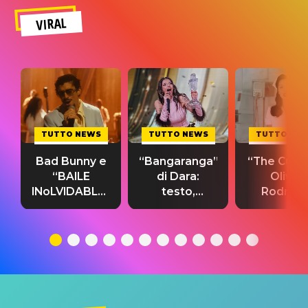
VIRAL
TUTTO NEWS
TUTTO NEWS
TUTTO NE
Bad Bunny e
“Bangaranga”
“The Cure”
“BAILE
di Dara:
Olivia
INoLVIDABLE”:
testo,
Rodrigo
testo,
traduzione e
testo,
traduzione e
significato
traduzion
significato
del singolo
significa