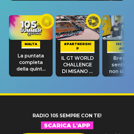
MALTA
#PARTNERSHI
105 TAKE
P
AWAY
La puntata
IL GT WORLD
Bresh: "I
completa
CHALLENGE
sentime
della quinta
DI MISANO si
non si pr
tappa
riconferma
fino alla n
un GRANDE
prima"
SUCCESSO!
RADIO 105 SEMPRE CON TE!
SCARICA L'APP