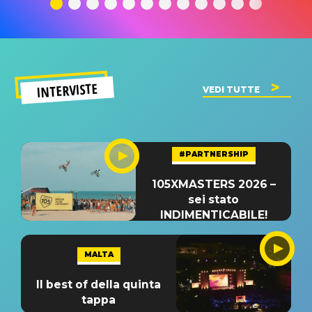
significato
del singolo
significa
INTERVISTE
VEDI TUTTE
#PARTNERSHIP
105XMASTERS 2026 –
sei stato
INDIMENTICABILE!
MALTA
Il best of della quinta
tappa