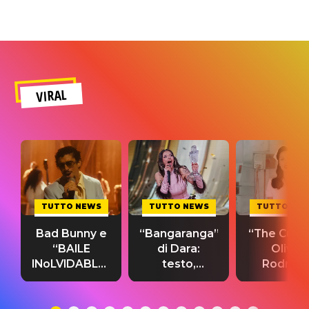
VIRAL
TUTTO NEWS
TUTTO NEWS
TUTTO NE
Bad Bunny e
“Bangaranga”
“The Cure”
“BAILE
di Dara:
Olivia
INoLVIDABLE”:
testo,
Rodrigo
testo,
traduzione e
testo,
traduzione e
significato
traduzion