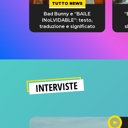
TUTTO NEWS
Bad Bunny e “BAILE
“
INoLVIDABLE”: testo,
traduzione e significato
s
INTERVISTE