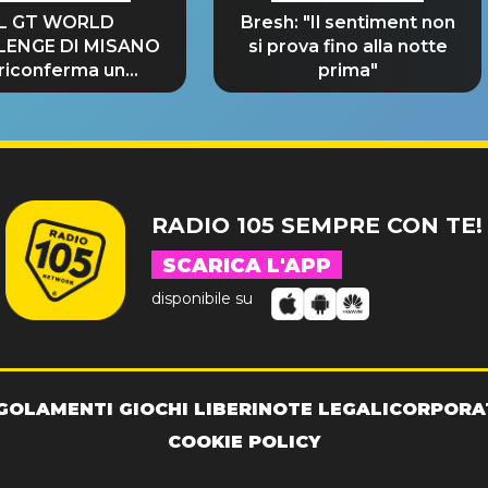
IL GT WORLD
Bresh: "Il sentiment non
LENGE DI MISANO
si prova fino alla notte
 riconferma un
prima"
NDE SUCCESSO!
RADIO 105 SEMPRE CON TE!
SCARICA L'APP
disponibile su
GOLAMENTI GIOCHI LIBERI
NOTE LEGALI
CORPORA
COOKIE POLICY