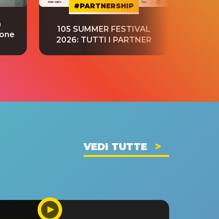
#PARTNERSHIP
a
“S
105 SUMMER FESTIVAL
ione
tradu
2026: TUTTI I PARTNER
VEDI TUTTE