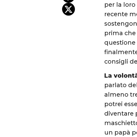
per la loro
recente me
sostengono
prima che l
questione 
finalmente 
consigli de
La volont
parlato de
almeno tre
potrei esse
diventare 
maschietto
un papà p