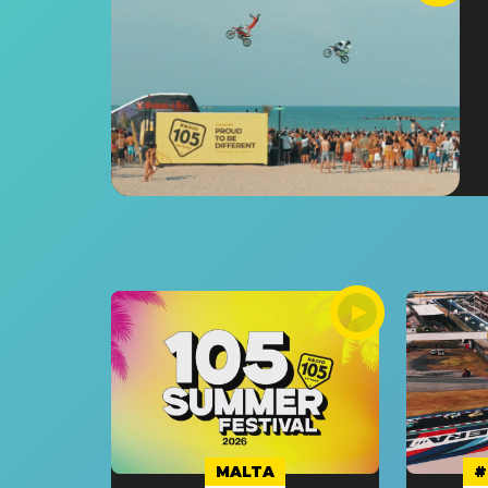
MALTA
#