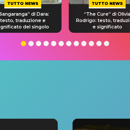
TUTTO NEWS
TUTTO NEWS
Bangaranga” di Dara:
“The Cure” di Olivi
testo, traduzione e
Rodrigo: testo, traduz
ignificato del singolo
e significato