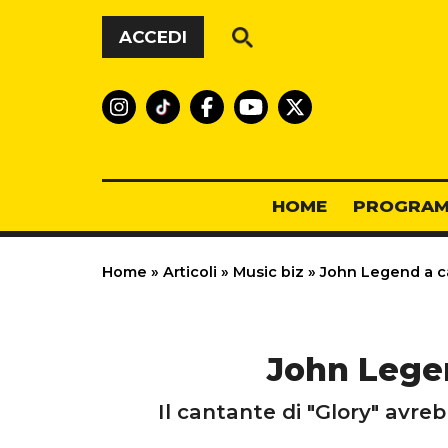
Vai al contenuto
ACCEDI
HOME
PROGRAM
Home
»
Articoli
»
Music biz
»
John Legend a ca
John Legen
Il cantante di "Glory" avre