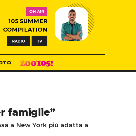
ON AIR
105 SUMMER
COMPILATION
RADIO
TV
OTO
r famiglie”
casa a New York più adatta a