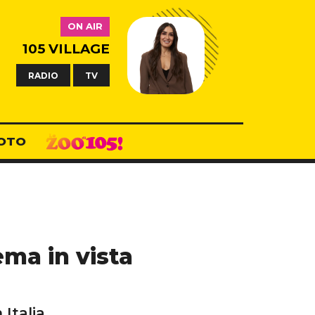
ON AIR
105 VILLAGE
RADIO
TV
OTO
ema in vista
 Italia.