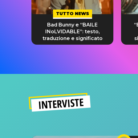
TUTTO NEWS
Bad Bunny e “BAILE
“
INoLVIDABLE”: testo,
traduzione e significato
s
INTERVISTE