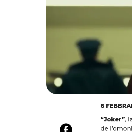
6 FEBBRA
“Joker”
, 
dell’omoni