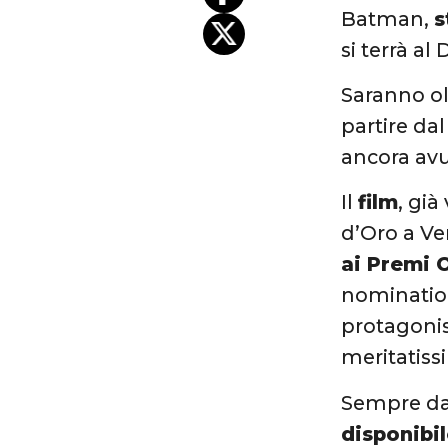
Batman,
s
si terrà al
Saranno o
partire da
ancora avu
Il
film
, già
d’Oro a Ve
ai Premi 
nomination
protagonis
meritatiss
Sempre da 
disponibil