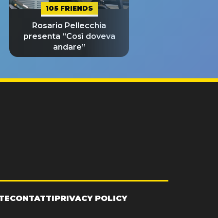
105 FRIENDS
Rosario Pellecchia
presenta “Così doveva
andare”
TE
CONTATTI
PRIVACY POLICY