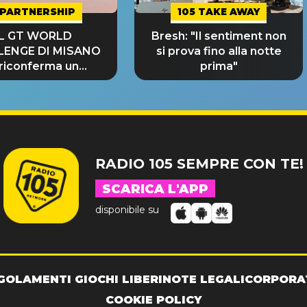
PARTNERSHIP
105 TAKE AWAY
IL GT WORLD
Bresh: "Il sentiment non
LENGE DI MISANO
si prova fino alla notte
 riconferma un
prima"
NDE SUCCESSO!
RADIO 105 SEMPRE CON TE!
SCARICA L'APP
disponibile su
GOLAMENTI GIOCHI LIBERI
NOTE LEGALI
CORPORA
COOKIE POLICY