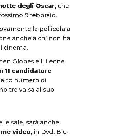
notte degli Oscar
, che
prossimo 9 febbraio.
ovamente la pellicola a
ione anche a chi non ha
al cinema.
olden Globes e il Leone
en
11 candidature
iù alto numero di
noltre valsa al suo
elle sale, sarà anche
ome video
, in Dvd, Blu-