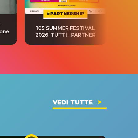
#PARTNERSHIP
a
“S
105 SUMMER FESTIVAL
ione
tradu
2026: TUTTI I PARTNER
VEDI TUTTE