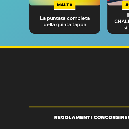
MALTA
#
La puntata completa
CHAL
della quinta tappa
si
GRA
REGOLAMENTI CONCORSI
RE