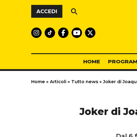
Vai al contenuto
ACCEDI
HOME
PROGRAM
Home
»
Articoli
»
Tutto news
»
Joker di Joaqui
Joker di Jo
Dal 6 f