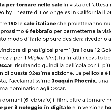
ta per tornare nelle sale
in vista dell’attesa
 Dolby Theatre di Los Angeles in California il 
ltre
150
le
sale italiane
che proietteranno nu
l prossimo
6 febbraio
per permetterne la vis
to modo di farlo oppure desidera rivederlo 
 vincitore di prestigiosi premi (tra i quali 2 G
nezia per il
Miglior film
), ha infatti ricevuto b
Oscar
, risultando quindi la pellicola con il p
 di questa 92esima edizione. La pellicola è i
ta, l’acclamatissimo
Joaquin Phoenix
, una
ima nomination agli Oscar.
domani (6 febbraio) il film, oltre a tornare n
e per il noleggio in digitale
e in versione
h