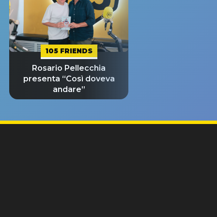
105 FRIENDS
Rosario Pellecchia
presenta “Così doveva
andare”