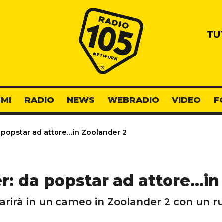
Radio 105
TU
MI
RADIO
NEWS
WEBRADIO
VIDEO
F
 popstar ad attore…in Zoolander 2
er: da popstar ad attore…in
arirà in un cameo in Zoolander 2 con un 