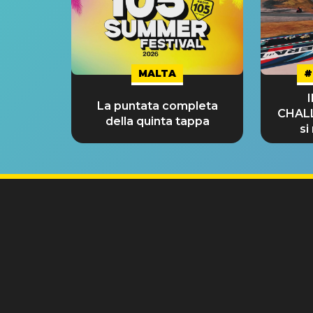
MALTA
#
La puntata completa
CHAL
della quinta tappa
si
GRA