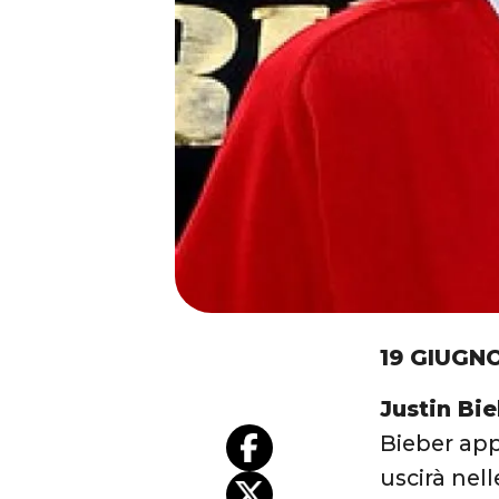
19 GIUGNO
Justin Bi
Bieber app
uscirà nell