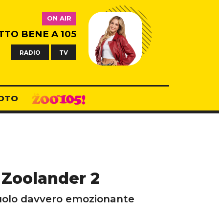
ON AIR
TTO BENE A 105
RADIO
TV
OTO
 Zoolander 2
ruolo davvero emozionante