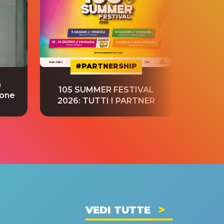
#PARTNERSHIP
a
“S
105 SUMMER FESTIVAL
ione
tradu
2026: TUTTI I PARTNER
VEDI TUTTE