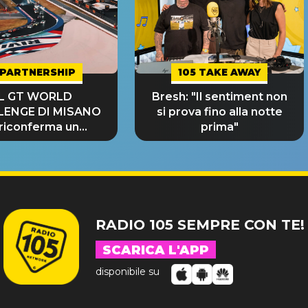
PARTNERSHIP
105 TAKE AWAY
IL GT WORLD
Bresh: "Il sentiment non
LENGE DI MISANO
si prova fino alla notte
 riconferma un
prima"
NDE SUCCESSO!
RADIO 105 SEMPRE CON TE!
SCARICA L'APP
disponibile su