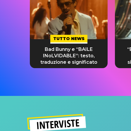
TUTTO NEWS
Bad Bunny e “BAILE
“
INoLVIDABLE”: testo,
traduzione e significato
s
INTERVISTE