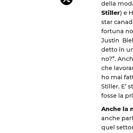
della moda
Stiller
) e 
star canad
fortuna no
Justin Bie
detto in un
no?”. Anch
che lavora
ho mai fat
Stiller. E’
fosse la pr
Anche la
anche parl
quel setto