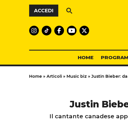
Vai al contenuto
ACCEDI
HOME
PROGRAM
Home
»
Articoli
»
Music biz
»
Justin Bieber: da
Justin Bieb
Il cantante canadese app