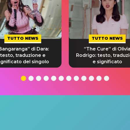
TUTTO NEWS
TUTTO NEWS
Bangaranga” di Dara:
“The Cure” di Olivi
testo, traduzione e
Rodrigo: testo, traduz
ignificato del singolo
e significato