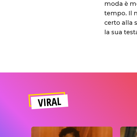
moda è mo
tempo. Il 
certo alla 
la sua tes
VIRAL