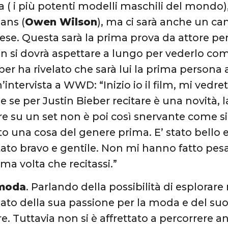
 ( i più potenti modelli maschili del mondo)
Hans (
Owen Wilson
), ma ci sarà anche un ca
ese. Questa sarà la prima prova da attore per 
n si dovrà aspettare a lungo per vederlo com
ber ha rivelato che sarà lui la prima persona 
’intervista a WWD: “Inizio io il film, mi vedre
e se per Justin Bieber recitare è una novità, 
re su un set non è poi così snervante come s
to una cosa del genere prima. E’ stato bello 
 stato bravo e gentile. Non mi hanno fatto pesa
ima volta che recitassi.”
 moda
. Parlando della possibilità di esplorare 
ato della sua passione per la moda e del suo 
re. Tuttavia non si è affrettato a percorrere 