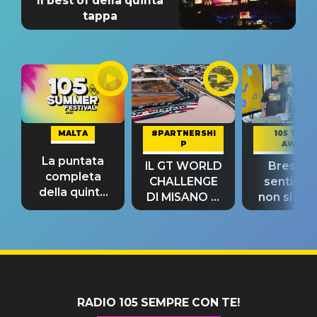
Il best of della quinta
tappa
MALTA
#PARTNERSHI
105 TAKE
P
AWAY
La puntata
IL GT WORLD
Bresh: "I
completa
CHALLENGE
sentime
della quinta
DI MISANO si
non si pr
tappa
riconferma
fino alla n
un GRANDE
prima"
SUCCESSO!
RADIO 105 SEMPRE CON TE!