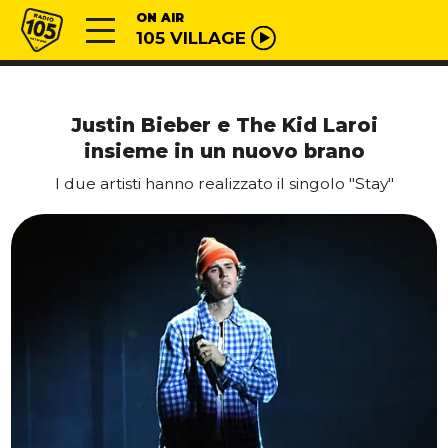
Vai al contenuto
Radio 105
ON AIR
105 VILLAGE
Justin Bieber e The Kid Laroi
insieme in un nuovo brano
I due artisti hanno realizzato il singolo "Stay"