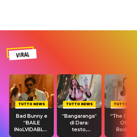
VIRAL
TUTTO NEWS
TUTTO NEWS
TUTTO NE
Bad Bunny e
“Bangaranga”
“The Cure”
“BAILE
di Dara:
Olivia
INoLVIDABLE”:
testo,
Rodrigo
testo,
traduzione e
testo,