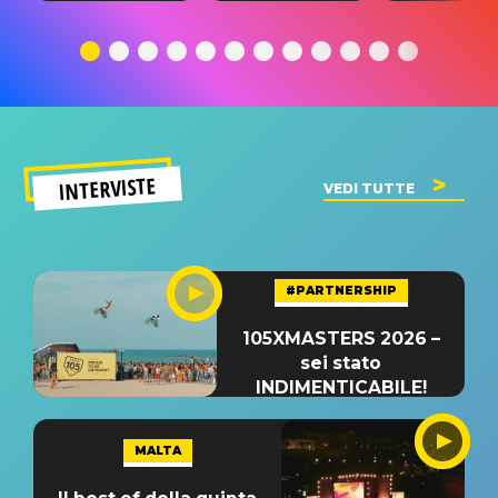
traduzione e
significato
traduzion
significato
del singolo
significa
INTERVISTE
VEDI TUTTE
#PARTNERSHIP
105XMASTERS 2026 –
sei stato
INDIMENTICABILE!
MALTA