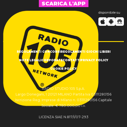
SCARICA L'APP
disponibile su
REGOLAMENTI CONCORSI
REGOLAMENTI GIOCHI LIBERI
NOTE LEGALI
CORPORATE
CONTATTI
PRIVACY POLICY
COOKIE POLICY
RADIO STUDIO 105 S.p.A.
Largo Donegani, 1 20121 MILANO Partita Iva 03111280156
Iscrizione Reg. Imprese di Milano n. 03111280156 Capitale
Sociale: € 780.000,00 i.v.
LICENZA SIAE N.817/I/07-293