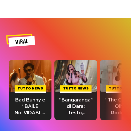
VIRAL
TUTTO NEWS
TUTTO NEWS
TUTTO NE
Bad Bunny e
“Bangaranga”
“The Cure”
“BAILE
di Dara:
Olivia
INoLVIDABLE”:
testo,
Rodrigo
testo,
traduzione e
testo,
traduzione e
significato
traduzion