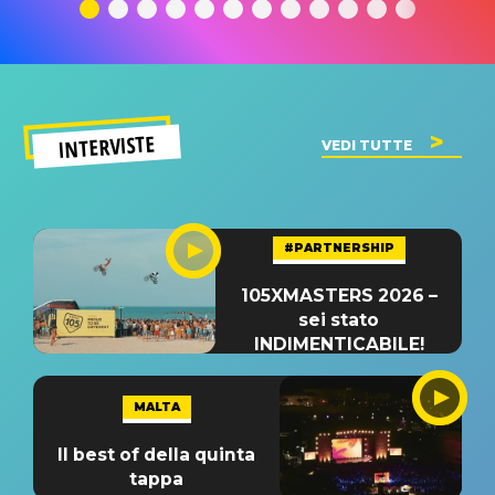
significato
del singolo
significa
INTERVISTE
VEDI TUTTE
#PARTNERSHIP
105XMASTERS 2026 –
sei stato
INDIMENTICABILE!
MALTA
Il best of della quinta
tappa