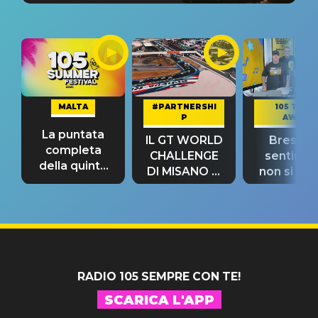
MALTA
#PARTNERSHI
105 TAKE
P
AWAY
La puntata
IL GT WORLD
Bresh: "I
completa
CHALLENGE
sentime
della quinta
DI MISANO si
non si pr
tappa
riconferma
fino alla n
un GRANDE
prima"
SUCCESSO!
RADIO 105 SEMPRE CON TE!
SCARICA L'APP