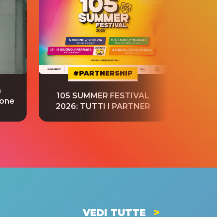
#PARTNERSHIP
a
“S
105 SUMMER FESTIVAL
ione
tradu
2026: TUTTI I PARTNER
VEDI TUTTE