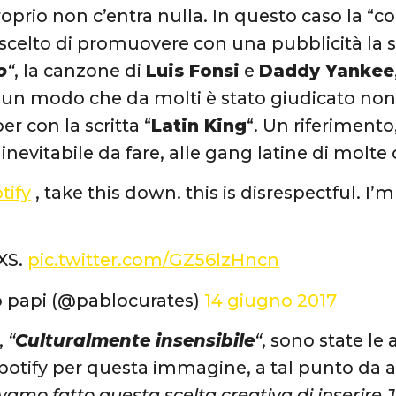
prio non c’entra nulla. In questo caso la “co
scelto di promuovere con una pubblicità la s
o
“
, la canzone di
Luis Fonsi
e
Daddy Yankee
n un modo che da molti è stato giudicato non 
er con la scritta “
Latin King
“. Un riferiment
inevitabile da fare, alle gang latine di molte
tify
, take this down. this is disrespectful. I’
XS.
pic.twitter.com/GZ56lzHncn
o papi (@pablocurates)
14 giugno 2017
,
“
Culturalmente insensibile
“
, sono state le 
otify per questa immagine, a tal punto da ave
vamo fatto questa scelta creativa di inserire J