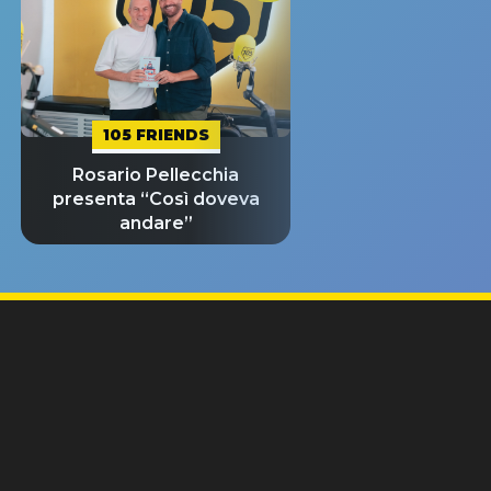
105 FRIENDS
Rosario Pellecchia
presenta “Così doveva
andare”