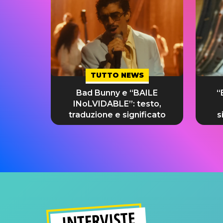
TUTTO NEWS
Bad Bunny e “BAILE
“
INoLVIDABLE”: testo,
traduzione e significato
s
INTERVISTE