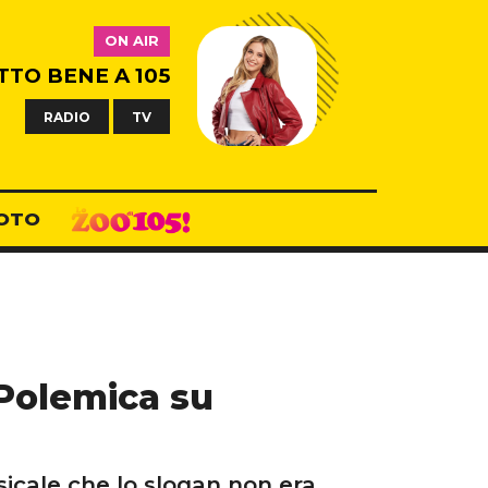
ON AIR
TTO BENE A 105
RADIO
TV
OTO
 Polemica su
icale che lo slogan non era