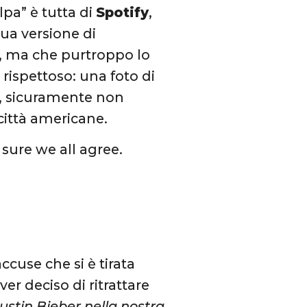
lpa” è tutta di
Spotify
,
ua versione di
, ma che purtroppo lo
rispettoso: una foto di
o, sicuramente non
 città americane.
m sure we all agree.
accuse che si è tirata
r deciso di ritrattare
ustin Bieber nella nostra