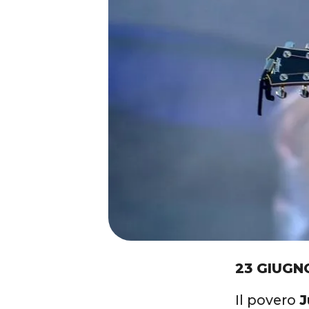
23 GIUGN
Il povero
J