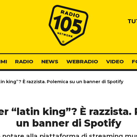
Radio 105
TU
MI
RADIO
NEWS
WEBRADIO
VIDEO
F
tin king”? È razzista. Polemica su un banner di Spotify
er “latin king”? È razzista.
un banner di Spotify
notare alla piattaforma di streaming mus