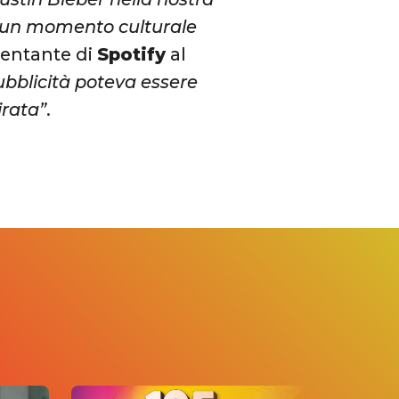
e un momento culturale
sentante di
Spotify
al
ubblicità poteva essere
irata”
.