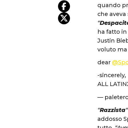
quando pro
che aveva 
“
Despacit
ha fatto i
Justin Bieb
voluto ma 
dear
@Spo
-sincerely,
ALL LATIN
— paleter
“
Razzista
“
addosso Sp
tutto.
“Ave