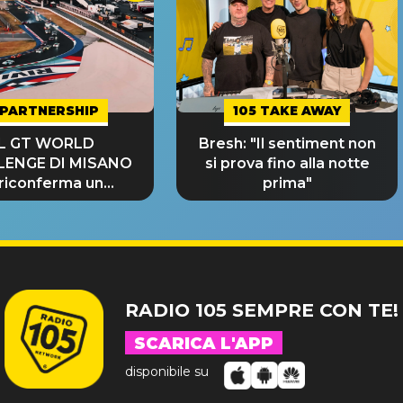
PARTNERSHIP
105 TAKE AWAY
IL GT WORLD
Bresh: "Il sentiment non
LENGE DI MISANO
si prova fino alla notte
 riconferma un
prima"
NDE SUCCESSO!
RADIO 105 SEMPRE CON TE!
SCARICA L'APP
disponibile su