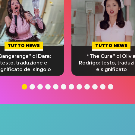
TUTTO NEWS
TUTTO NEWS
Bangaranga” di Dara:
“The Cure” di Olivi
testo, traduzione e
Rodrigo: testo, traduz
ignificato del singolo
e significato