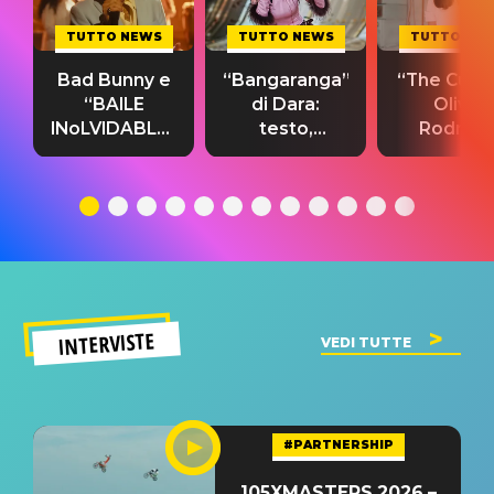
TUTTO NEWS
TUTTO NEWS
TUTTO NE
Bad Bunny e
“Bangaranga”
“The Cure”
“BAILE
di Dara:
Olivia
INoLVIDABLE”:
testo,
Rodrigo
testo,
traduzione e
testo,
traduzione e
significato
traduzion
significato
del singolo
significa
INTERVISTE
VEDI TUTTE
#PARTNERSHIP
105XMASTERS 2026 –