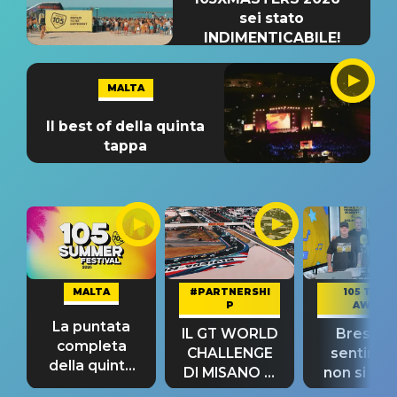
sei stato
INDIMENTICABILE!
MALTA
Il best of della quinta
tappa
MALTA
#PARTNERSHI
105 TAKE
P
AWAY
La puntata
IL GT WORLD
Bresh: "I
completa
CHALLENGE
sentime
della quinta
DI MISANO si
non si pr
tappa
riconferma
fino alla n