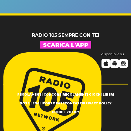
un GRANDE
prima"
SUCCESSO!
RADIO 105 SEMPRE CON TE!
SCARICA L'APP
disponibile su
REGOLAMENTI CONCORSI
REGOLAMENTI GIOCHI LIBERI
NOTE LEGALI
CORPORATE
CONTATTI
PRIVACY POLICY
COOKIE POLICY