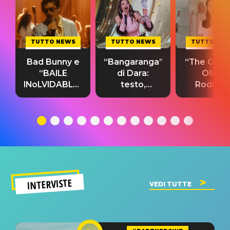
TUTTO NEWS
TUTTO NEWS
TUTTO NE
Bad Bunny e
“Bangaranga”
“The Cure”
“BAILE
di Dara:
Olivia
INoLVIDABLE”:
testo,
Rodrigo
testo,
traduzione e
testo,
traduzione e
significato
traduzion
significato
del singolo
significa
INTERVISTE
VEDI TUTTE