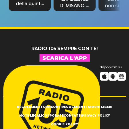
della quinta
DI MISANO si
non si pr
tappa
riconferma
fino alla n
un GRANDE
prima"
SUCCESSO!
RADIO 105 SEMPRE CON TE!
SCARICA L'APP
disponibile su
REGOLAMENTI CONCORSI
REGOLAMENTI GIOCHI LIBERI
NOTE LEGALI
CORPORATE
CONTATTI
PRIVACY POLICY
COOKIE POLICY