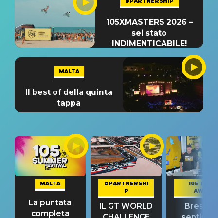
#PARTNERSHIP
105XMASTERS 2026 –
sei stato
INDIMENTICABILE!
MALTA
Il best of della quinta
tappa
MALTA
#PARTNERSHI
105 TAKE
P
AWAY
La puntata
IL GT WORLD
Bresh: "I
completa
CHALLENGE
sentime