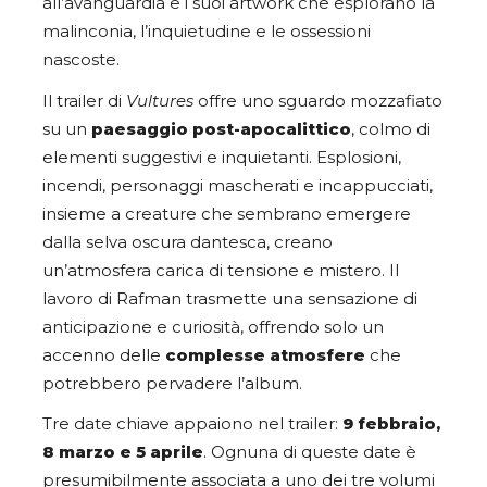
all’avanguardia e i suoi artwork che esplorano la
malinconia, l’inquietudine e le ossessioni
nascoste.
Il trailer di
Vultures
offre uno sguardo mozzafiato
su un
paesaggio post-apocalittico
, colmo di
elementi suggestivi e inquietanti. Esplosioni,
incendi, personaggi mascherati e incappucciati,
insieme a creature che sembrano emergere
dalla selva oscura dantesca, creano
un’atmosfera carica di tensione e mistero. Il
lavoro di Rafman trasmette una sensazione di
anticipazione e curiosità, offrendo solo un
accenno delle
complesse atmosfere
che
potrebbero pervadere l’album.
Tre date chiave appaiono nel trailer:
9 febbraio,
8 marzo e 5 aprile
. Ognuna di queste date è
presumibilmente associata a uno dei tre volumi