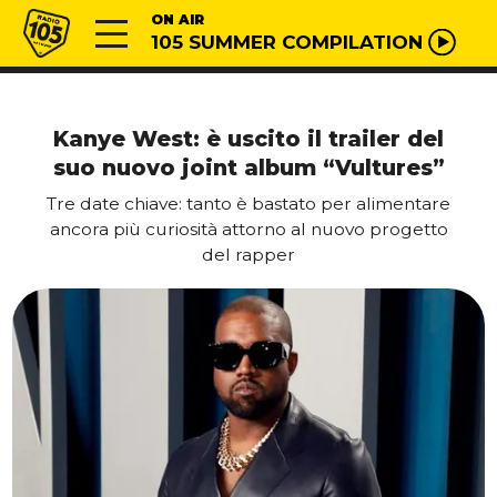
Vai al contenuto
Radio 105
ON AIR
105 SUMMER COMPILATION
Kanye West: è uscito il trailer del
suo nuovo joint album “Vultures”
Tre date chiave: tanto è bastato per alimentare
ancora più curiosità attorno al nuovo progetto
del rapper