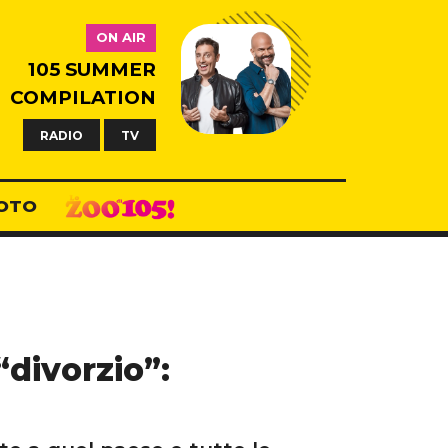
ON AIR
105 SUMMER
COMPILATION
RADIO
TV
OTO
“divorzio”: