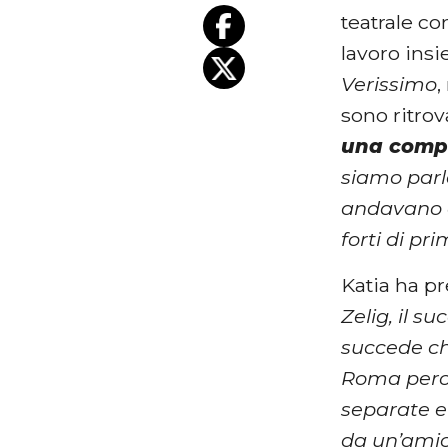
teatrale co
lavoro insi
Verissimo
,
sono ritrova
una compl
siamo parl
andavano c
forti di pr
Katia ha pr
Zelig, il s
succede ch
Roma perch
separate e
da un’amic