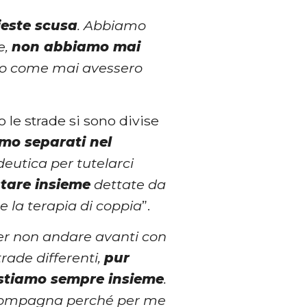
ieste scusa
. Abbiamo
e,
non abbiamo mai
vano come mai avessero
 le strade si sono divise
amo separati nel
eutica per tutelarci
 stare insieme
dettate da
e la terapia di coppia
”.
er non andare avanti con
rade differenti,
pur
stiamo sempre insieme
.
x compagna perché per me