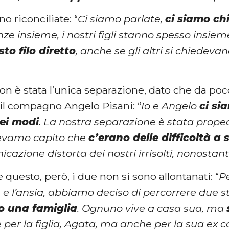
no riconciliate: “
Ci siamo parlate,
ci siamo ch
ze insieme, i nostri figli stanno spesso insiem
to filo diretto
, anche se gli altri si chiede
on è stata l’unica separazione, dato che da poco
il compagno Angelo Pisani: “
Io e Angelo
ci si
dei modi
. La nostra separazione è stata proped
evamo capito che
c’erano delle difficoltà a
azione distorta dei nostri irrisolti, nonostant
questo, però, i due non si sono allontanati: “
P
 e l’ansia, abbiamo deciso di percorrere due st
 una famiglia
. Ognuno vive a casa sua, ma
 per la figlia, Agata, ma anche per la sua e