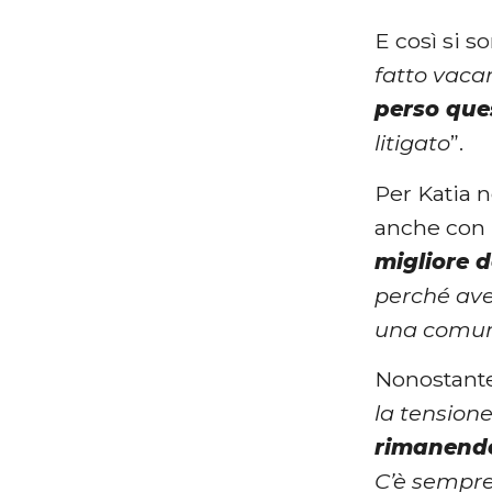
E così si so
fatto vacan
perso ques
litigato
”.
Per Katia n
anche con 
migliore 
perché av
una comunic
Nonostante 
la tensione
rimanendo
C’è sempre