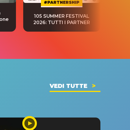
#PARTNERSHIP
a
“S
105 SUMMER FESTIVAL
ione
tradu
2026: TUTTI I PARTNER
VEDI TUTTE