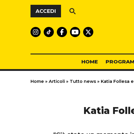
Vai al contenuto
ACCEDI
HOME
PROGRAM
Home
»
Articoli
»
Tutto news
»
Katia Follesa e
Katia Foll