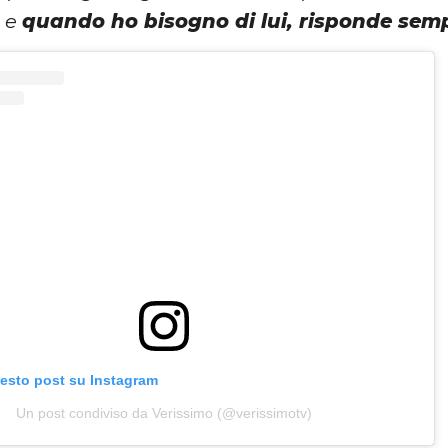
e e
quando ho bisogno di lui, risponde sem
uesto post su Instagram
Un post condiviso da Verissimo (@verissimotv)