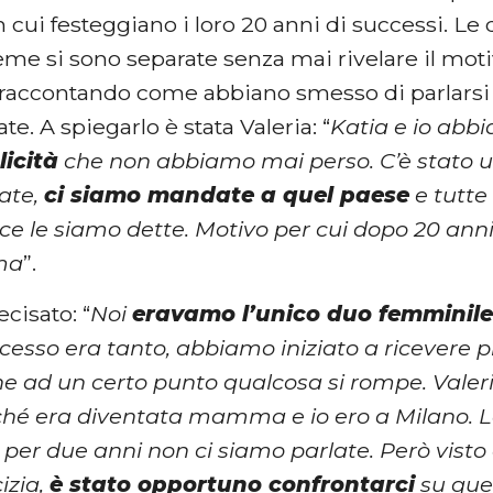
n cui festeggiano i loro 20 anni di successi. Le
eme si sono separate senza mai rivelare il moti
 raccontando come abbiano smesso di parlarsi
te. A spiegarlo è stata Valeria: “
Katia e io ab
icità
che non abbiamo mai perso. C’è stato u
ate,
ci siamo mandate a quel paese
e tutte
e le siamo dette. Motivo per cui dopo 20 anni
ima
”.
ecisato: “
Noi
eravamo l’unico duo femminil
uccesso era tanto, abbiamo iniziato a ricevere 
e ad un certo punto qualcosa si rompe. Valeria
é era diventata mamma e io ero a Milano. Le
 per due anni non ci siamo parlate. Però vist
izia,
è stato opportuno confrontarci
su que