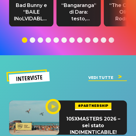
Bad Bunny e
“Bangaranga”
“The Cure”
“BAILE
di Dara:
Olivia
INoLVIDABLE”:
testo,
Rodrigo
testo,
traduzione e
testo,
traduzione e
significato
traduzion
significato
del singolo
significa
INTERVISTE
VEDI TUTTE
#PARTNERSHIP
105XMASTERS 2026 –
sei stato
INDIMENTICABILE!