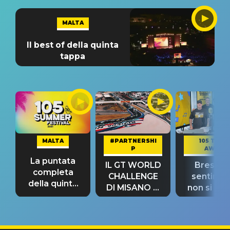
MALTA
Il best of della quinta
tappa
MALTA
#PARTNERSHI
105 TAKE
P
AWAY
La puntata
IL GT WORLD
Bresh: "I
completa
CHALLENGE
sentime
della quinta
DI MISANO si
non si pr
tappa
riconferma
fino alla n
un GRANDE
prima"
SUCCESSO!