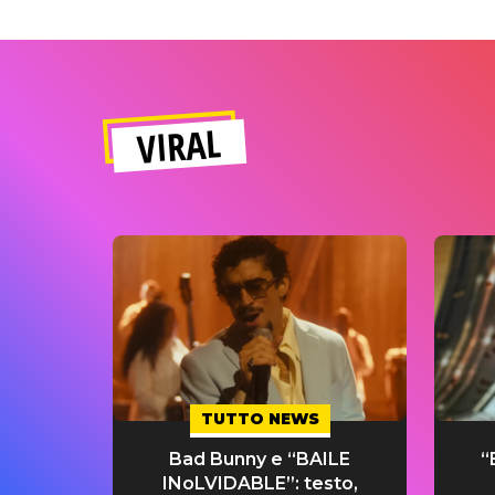
VIRAL
TUTTO NEWS
Bad Bunny e “BAILE
“
INoLVIDABLE”: testo,