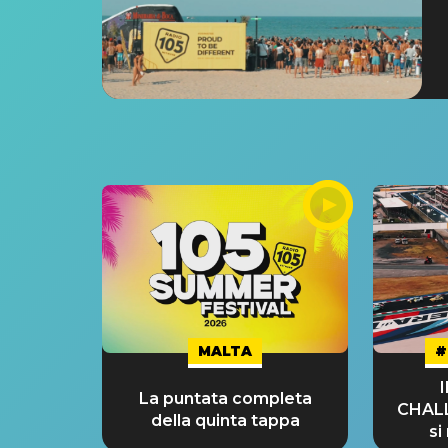
MALTA
#
La puntata completa
CHAL
della quinta tappa
si