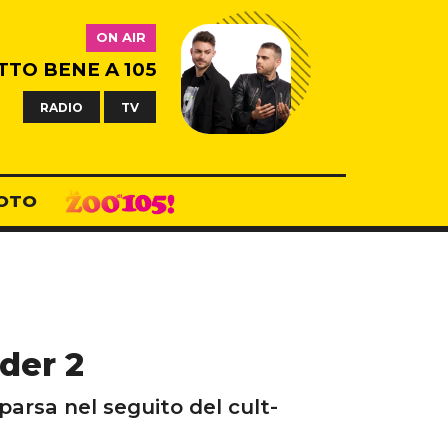
ON AIR
TTO BENE A 105
RADIO
TV
OTO
der 2
arsa nel seguito del cult-