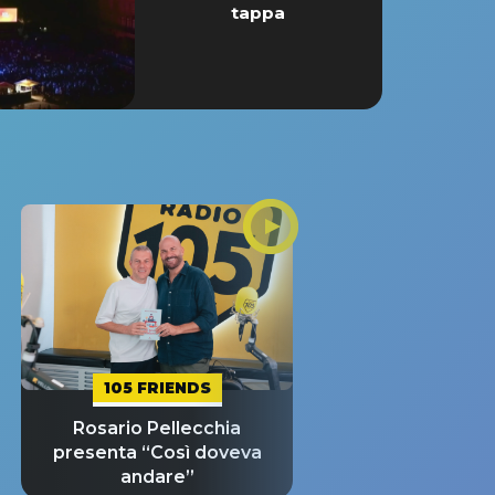
tappa
105 FRIENDS
Rosario Pellecchia
presenta “Così doveva
andare”