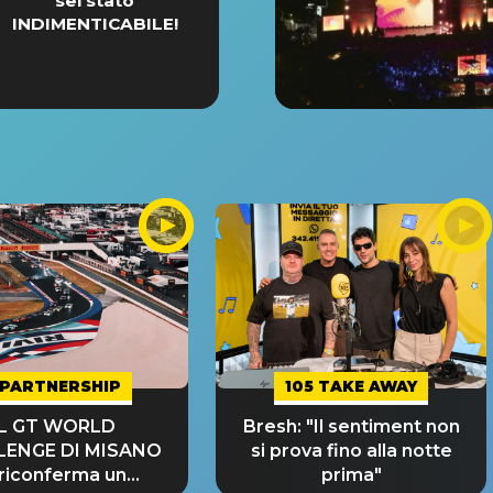
sei stato
INDIMENTICABILE!
PARTNERSHIP
105 TAKE AWAY
IL GT WORLD
Bresh: "Il sentiment non
LENGE DI MISANO
si prova fino alla notte
 riconferma un
prima"