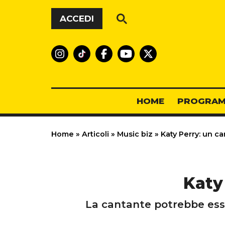
Vai al contenuto
ACCEDI
HOME
PROGRAM
Home
»
Articoli
»
Music biz
»
Katy Perry: un c
Katy
La cantante potrebbe esse