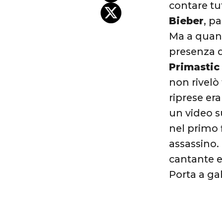
contare tu
Bieber
, p
Ma a quant
presenza d
Primastic
non rivelò
riprese er
un video s
nel primo 
assassino.
cantante e
Porta a ga