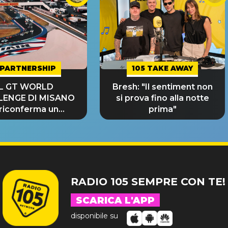
PARTNERSHIP
105 TAKE AWAY
IL GT WORLD
Bresh: "Il sentiment non
LENGE DI MISANO
si prova fino alla notte
 riconferma un
prima"
NDE SUCCESSO!
RADIO 105 SEMPRE CON TE!
SCARICA L'APP
disponibile su