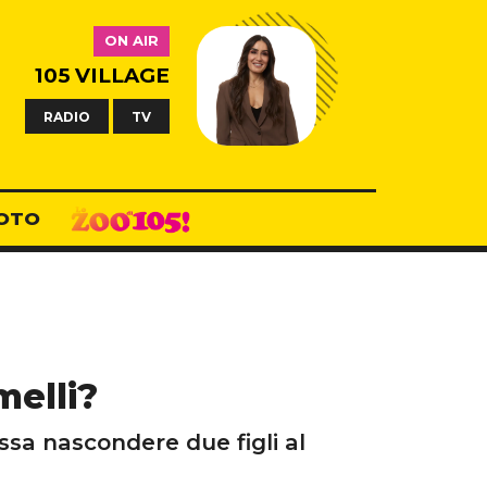
ON AIR
105 VILLAGE
RADIO
TV
OTO
melli?
sa nascondere due figli al