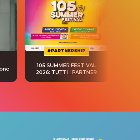
#PARTNERSHIP
a
“S
105 SUMMER FESTIVAL
ione
tradu
2026: TUTTI I PARTNER