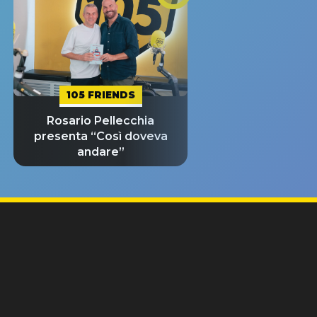
105 FRIENDS
Rosario Pellecchia
presenta “Così doveva
andare”