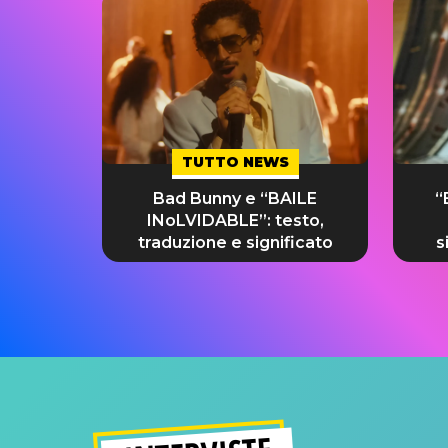
TUTTO NEWS
Bad Bunny e “BAILE
“
INoLVIDABLE”: testo,
traduzione e significato
s