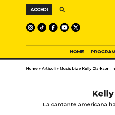
Vai al contenuto
ACCEDI
HOME
PROGRAM
Home
»
Articoli
»
Music biz
»
Kelly Clarkson, i
Kelly
La cantante americana ha 