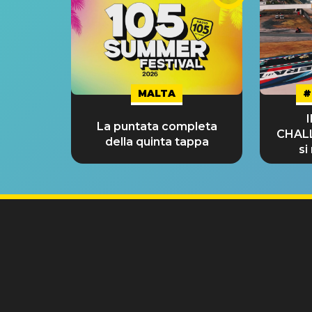
MALTA
#
La puntata completa
CHAL
della quinta tappa
si
GRA