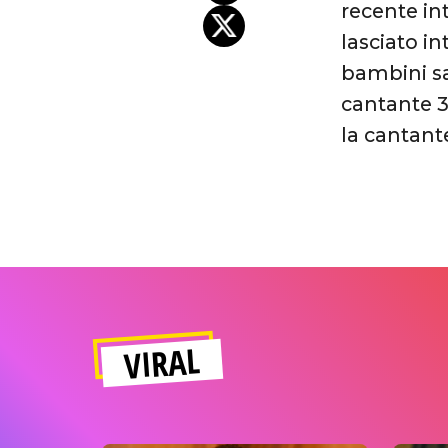
recente in
lasciato i
bambini sa
cantante 3
la cantant
VIRAL