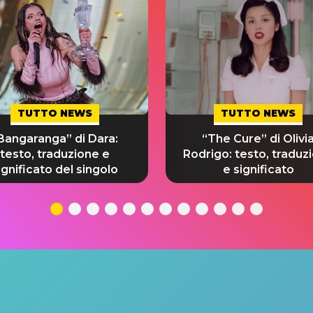
TUTTO NEWS
TUTTO NEWS
Bangaranga” di Dara:
“The Cure” di Olivi
testo, traduzione e
Rodrigo: testo, traduz
ignificato del singolo
e significato