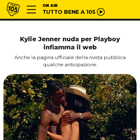
Vai al contenuto
Radio 105
ON AIR
TUTTO BENE A 105
Kylie Jenner nuda per Playboy
infiamma il web
Anche la pagina ufficiale della rivista pubblica
qualche anticipazione.