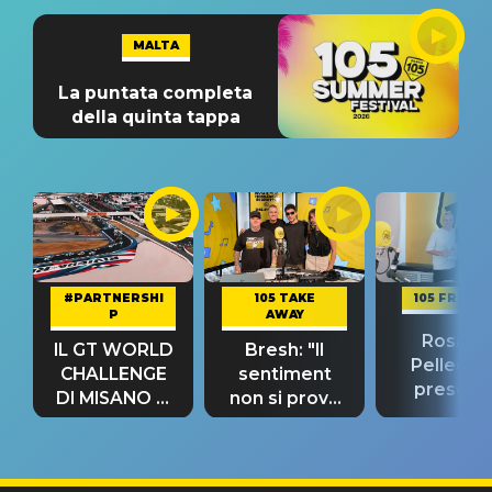
MALTA
La puntata completa
della quinta tappa
#PARTNERSHI
105 TAKE
105 FRIEND
P
AWAY
Rosario
IL GT WORLD
Bresh: "Il
Pellecch
CHALLENGE
sentiment
present
DI MISANO si
non si prova
“Così dov
riconferma
fino alla notte
andare
un GRANDE
prima"
SUCCESSO!