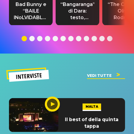
Bad Bunny e
“Bangaranga”
“The Cure”
“BAILE
di Dara:
Olivia
INoLVIDABLE”:
testo,
Rodrigo
testo,
traduzione e
testo,
traduzione e
significato
traduzion
significato
del singolo
significa
INTERVISTE
VEDI TUTTE
MALTA
Il best of della quinta
tappa