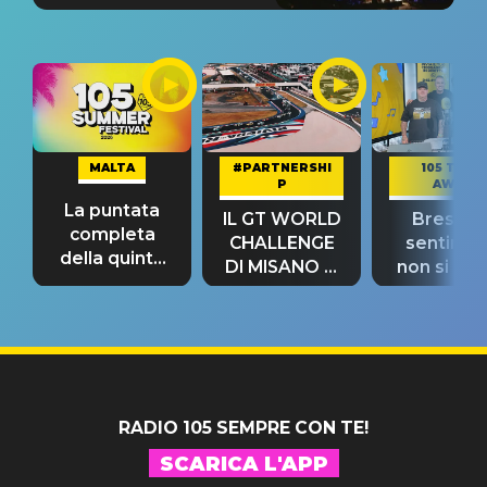
MALTA
#PARTNERSHI
105 TAKE
P
AWAY
La puntata
IL GT WORLD
Bresh: "I
completa
CHALLENGE
sentime
della quinta
DI MISANO si
non si pr
tappa
riconferma
fino alla n
un GRANDE
prima"
SUCCESSO!
RADIO 105 SEMPRE CON TE!
SCARICA L'APP