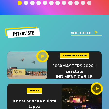
significato
del singolo
significa
INTERVISTE
VEDI TUTTE
#PARTNERSHIP
105XMASTERS 2026 –
sei stato
INDIMENTICABILE!
MALTA
Il best of della quinta
tappa