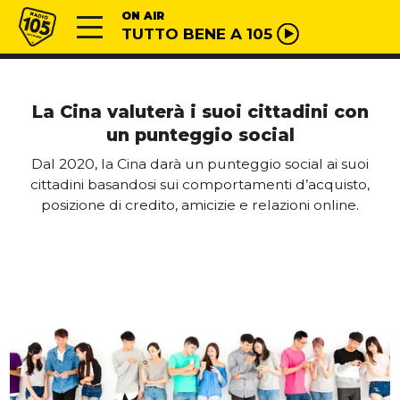
Vai al contenuto
Radio 105
ON AIR
TUTTO BENE A 105
La Cina valuterà i suoi cittadini con
un punteggio social
Dal 2020, la Cina darà un punteggio social ai suoi
cittadini basandosi sui comportamenti d’acquisto,
posizione di credito, amicizie e relazioni online.