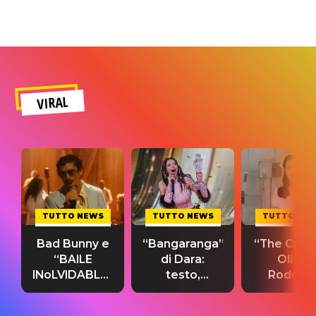
VIRAL
TUTTO NEWS
TUTTO NEWS
TUTTO NE
Bad Bunny e
“Bangaranga”
“The Cure”
“BAILE
di Dara:
Olivia
INoLVIDABLE”:
testo,
Rodrigo
testo,
traduzione e
testo,
traduzione e
significato
traduzion