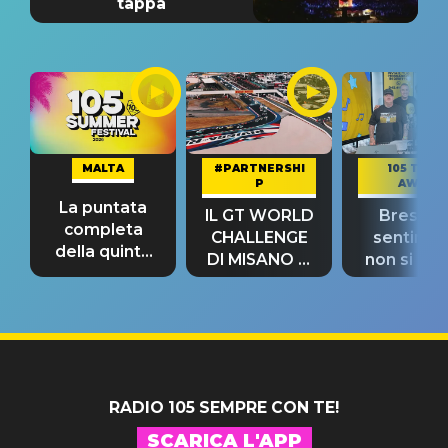
tappa
MALTA
#PARTNERSHI
105 TAKE
P
AWAY
La puntata
IL GT WORLD
Bresh: "I
completa
CHALLENGE
sentime
della quinta
DI MISANO si
non si pr
tappa
riconferma
fino alla n
un GRANDE
prima"
SUCCESSO!
RADIO 105 SEMPRE CON TE!
SCARICA L'APP