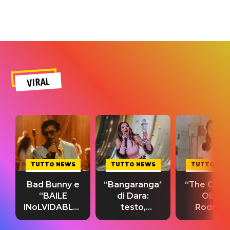
VIRAL
TUTTO NEWS
TUTTO NEWS
TUTTO NE
Bad Bunny e
“Bangaranga”
“The Cure”
“BAILE
di Dara:
Olivia
INoLVIDABLE”:
testo,
Rodrigo
testo,
traduzione e
testo,
traduzione e
significato
traduzion