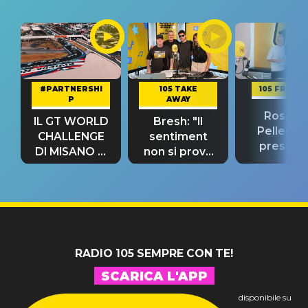
#PARTNERSHI
105 TAKE
105 FRIEND
P
AWAY
Rosario
IL GT WORLD
Bresh: "Il
Pellecch
CHALLENGE
sentiment
present
DI MISANO si
non si prova
“Così dov
riconferma
fino alla notte
andare
un GRANDE
prima"
SUCCESSO!
RADIO 105 SEMPRE CON TE!
SCARICA L'APP
disponibile su