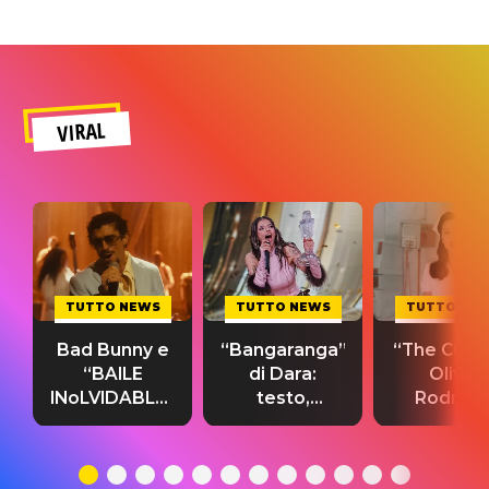
VIRAL
TUTTO NEWS
TUTTO NEWS
TUTTO NE
Bad Bunny e
“Bangaranga”
“The Cure”
“BAILE
di Dara:
Olivia
INoLVIDABLE”:
testo,
Rodrigo
testo,
traduzione e
testo,
traduzione e
significato
traduzion
significato
del singolo
significa