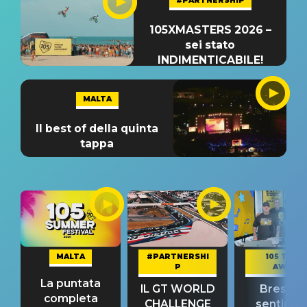
#PARTNERSHIP
105XMASTERS 2026 –
sei stato
INDIMENTICABILE!
MALTA
Il best of della quinta
tappa
MALTA
#PARTNERSHI
105 TAKE
P
AWAY
La puntata
IL GT WORLD
Bresh: "I
completa
CHALLENGE
sentime