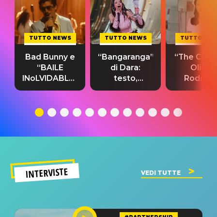
TUTTO NEWS
TUTTO NEWS
TUTTO NE
Bad Bunny e
“Bangaranga”
“The Cure”
“BAILE
di Dara:
Olivia
INoLVIDABLE”:
testo,
Rodrigo
testo,
traduzione e
testo,
traduzione e
significato
traduzion
significato
del singolo
significa
INTERVISTE
VEDI TUTTE