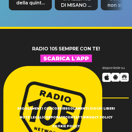
della quinta
DI MISANO si
non si pr
tappa
riconferma
fino alla n
un GRANDE
prima"
SUCCESSO!
RADIO 105 SEMPRE CON TE!
SCARICA L'APP
disponibile su
REGOLAMENTI CONCORSI
REGOLAMENTI GIOCHI LIBERI
NOTE LEGALI
CORPORATE
CONTATTI
PRIVACY POLICY
COOKIE POLICY