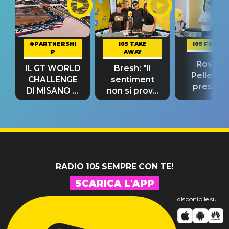
#PARTNERSHI
105 TAKE
105 FRIEND
P
AWAY
Rosario
IL GT WORLD
Bresh: "Il
Pellecch
CHALLENGE
sentiment
present
DI MISANO si
non si prova
“Così dov
riconferma
fino alla notte
andare
un GRANDE
prima"
SUCCESSO!
RADIO 105 SEMPRE CON TE!
SCARICA L'APP
disponibile su