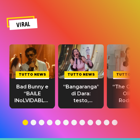
VIRAL
TUTTO NEWS
TUTTO NEWS
TUTTO NE
Bad Bunny e
“Bangaranga”
“The Cure”
“BAILE
di Dara:
Olivia
INoLVIDABLE”:
testo,
Rodrigo
testo,
traduzione e
testo,
traduzione e
significato
traduzion
significato
del singolo
significa