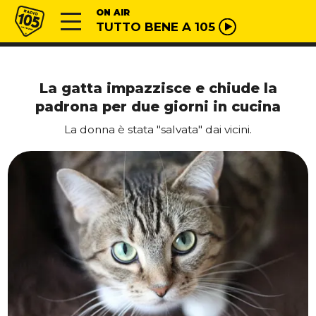
Vai al contenuto
Radio 105
ON AIR
TUTTO BENE A 105
La gatta impazzisce e chiude la
padrona per due giorni in cucina
La donna è stata "salvata" dai vicini.