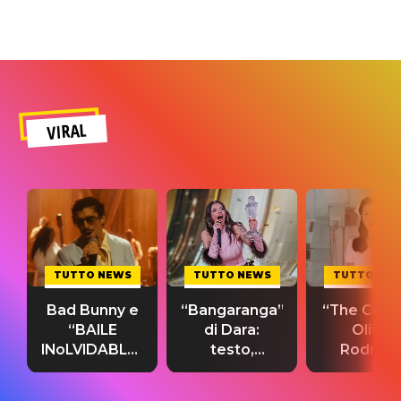
VIRAL
TUTTO NEWS
TUTTO NEWS
TUTTO NE
Bad Bunny e
“Bangaranga”
“The Cure”
“BAILE
di Dara:
Olivia
INoLVIDABLE”:
testo,
Rodrigo
testo,
traduzione e
testo,
traduzione e
significato
traduzion