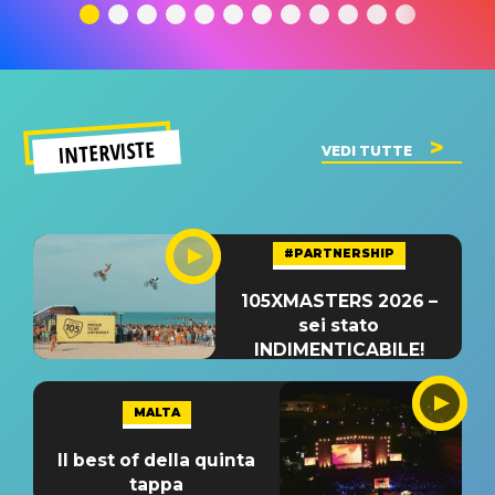
significato
del singolo
significa
INTERVISTE
VEDI TUTTE
#PARTNERSHIP
105XMASTERS 2026 –
sei stato
INDIMENTICABILE!
MALTA
Il best of della quinta
tappa