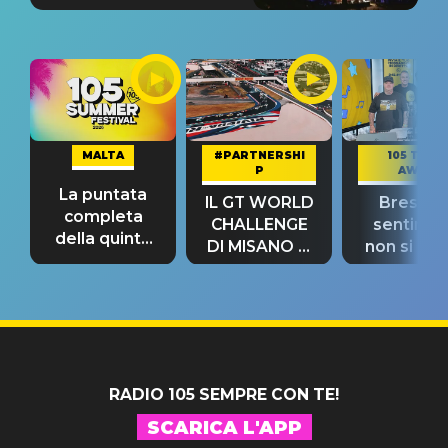
MALTA
#PARTNERSHI
105 TAKE
P
AWAY
La puntata
IL GT WORLD
Bresh: "I
completa
CHALLENGE
sentime
della quinta
DI MISANO si
non si pr
tappa
riconferma
fino alla n
un GRANDE
prima"
SUCCESSO!
RADIO 105 SEMPRE CON TE!
SCARICA L'APP