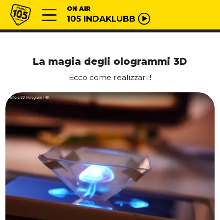
Vai al contenuto
Radio 105
ON AIR
105 INDAKLUBB
La magia degli ologrammi 3D
Ecco come realizzarli!