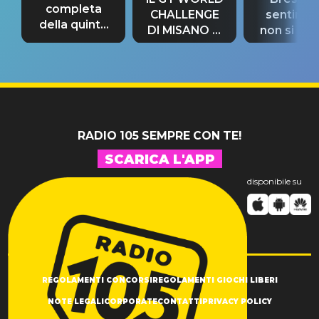
completa
CHALLENGE
sentime
della quinta
DI MISANO si
non si pr
tappa
riconferma
fino alla n
un GRANDE
prima"
SUCCESSO!
RADIO 105 SEMPRE CON TE!
SCARICA L'APP
disponibile su
REGOLAMENTI CONCORSI
REGOLAMENTI GIOCHI LIBERI
NOTE LEGALI
CORPORATE
CONTATTI
PRIVACY POLICY