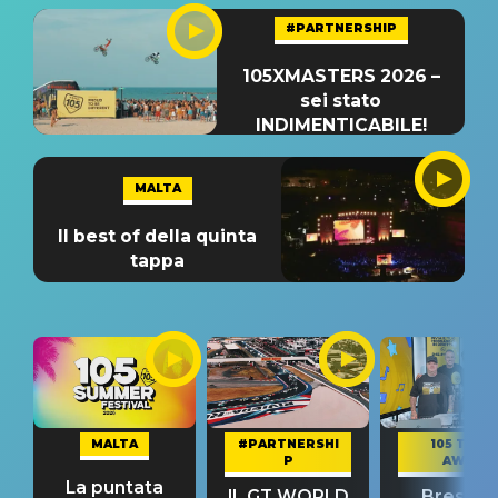
#PARTNERSHIP
105XMASTERS 2026 –
sei stato
INDIMENTICABILE!
MALTA
Il best of della quinta
tappa
MALTA
#PARTNERSHI
105 TAKE
P
AWAY
La puntata
IL GT WORLD
Bresh: "I