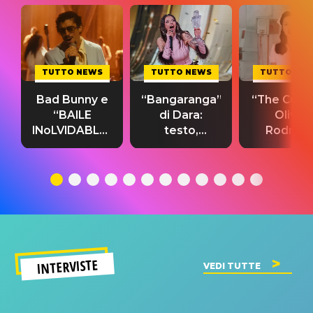
TUTTO NEWS
TUTTO NEWS
TUTTO NE
Bad Bunny e
“Bangaranga”
“The Cure”
“BAILE
di Dara:
Olivia
INoLVIDABLE”:
testo,
Rodrigo
testo,
traduzione e
testo,
traduzione e
significato
traduzion
significato
del singolo
significa
INTERVISTE
VEDI TUTTE