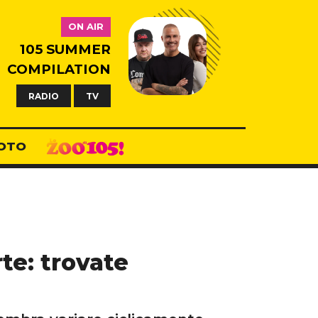
ON AIR
105 SUMMER
COMPILATION
RADIO
TV
OTO
te: trovate