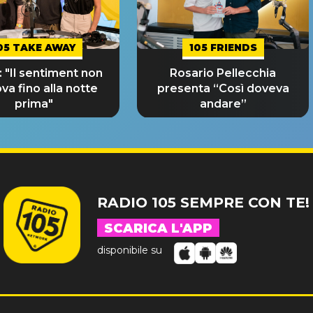
05 TAKE AWAY
105 FRIENDS
 "Il sentiment non
Rosario Pellecchia
ova fino alla notte
presenta “Così doveva
prima"
andare”
RADIO 105 SEMPRE CON TE!
SCARICA L'APP
disponibile su