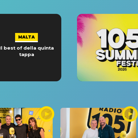
MALTA
Il best of della quinta
tappa