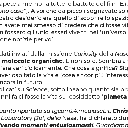
sapete a memoria tutte le battute del film
E.T
fono casa
”). A voi che da piccoli sognavate sol
ostro desiderio era quello di scoprire lo spazio 
 avete mai smesso di credere che ci fosse vita
fossero gli unici esseri viventi nell’universo.
one notizie per voi.
dati inviati dalla missione
Curiosity
della
Nas
 molecole organiche
. E non solo. Sembra a
fera vari ciclicamente. Che cosa significa? Si
ver ospitato la vita e (cosa ancor più intere
ncora in futuro.
blicati su
Science
, sottolineano quanto sia pr
ni fa ci fosse la vita sul cosiddetto “
pianeta
uanto riportato su tgcom24.mediaset.it,
Chri
 Laboratory (Jpl) della
Nasa, ha dichiarato dur
ivendo momenti entusiasmanti
. Guardiamo