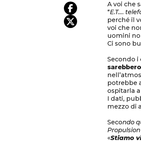
A voi che 
“
E.T…. tele
perché il v
voi che non
uomini non 
Ci sono bu
Secondo i 
sarebbero
nell’atmos
potrebbe a
ospitarla a
I dati, pub
mezzo di an
Seco
ndo q
Propulsion
«
Stiamo v