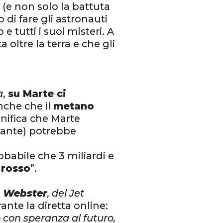
.
(e non solo la battuta
o di fare gli astronauti
e tutti i suoi misteri. A
 oltre la terra e che gli
a
,
su Marte ci
nche che il
metano
gnifica che Marte
ssante) potrebbe
obabile che 3 miliardi e
 rosso
”.
s Webster
, del Jet
ante la diretta online:
 con speranza al futuro,