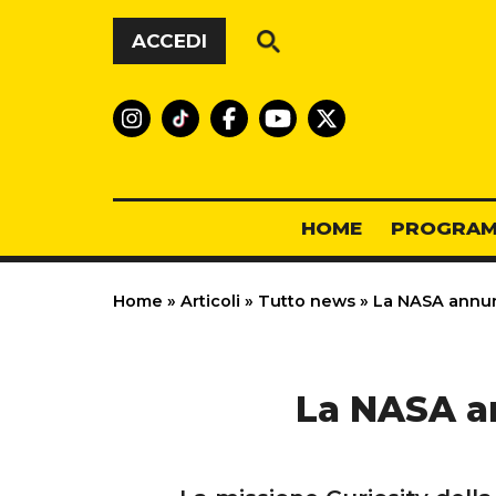
Vai al contenuto
ACCEDI
HOME
PROGRAM
Home
»
Articoli
»
Tutto news
»
La NASA annunc
La NASA an