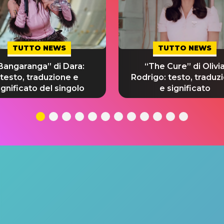
TUTTO NEWS
TUTTO NEWS
Bangaranga” di Dara:
“The Cure” di Olivi
testo, traduzione e
Rodrigo: testo, traduz
ignificato del singolo
e significato