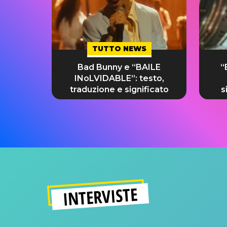
TUTTO NEWS
Bad Bunny e “BAILE
“
INoLVIDABLE”: testo,
traduzione e significato
s
INTERVISTE