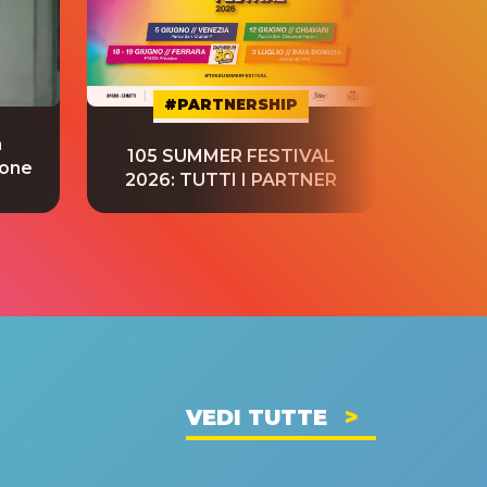
#PARTNERSHIP
a
“S
105 SUMMER FESTIVAL
ione
tradu
2026: TUTTI I PARTNER
VEDI TUTTE