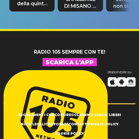
della quinta
DI MISANO si
non si pr
tappa
riconferma
fino alla n
un GRANDE
prima"
SUCCESSO!
RADIO 105 SEMPRE CON TE!
SCARICA L'APP
disponibile su
REGOLAMENTI CONCORSI
REGOLAMENTI GIOCHI LIBERI
NOTE LEGALI
CORPORATE
CONTATTI
PRIVACY POLICY
COOKIE POLICY