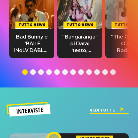
TUTTO NEWS
TUTTO NEWS
TUTTO NE
Bad Bunny e
“Bangaranga”
“The Cure”
“BAILE
di Dara:
Olivia
INoLVIDABLE”:
testo,
Rodrigo
testo,
traduzione e
testo,
traduzione e
significato
traduzion
significato
del singolo
significa
INTERVISTE
VEDI TUTTE