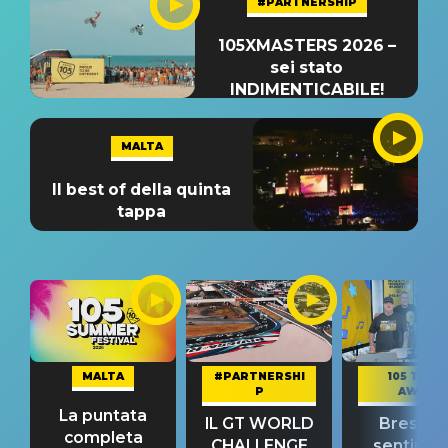
#PARTNERSHIP
105XMASTERS 2026 –
sei stato
INDIMENTICABILE!
MALTA
Il best of della quinta
tappa
MALTA
#PARTNERSHI
105 TAKE
P
AWAY
La puntata
IL GT WORLD
Bresh: "I
completa
CHALLENGE
sentime