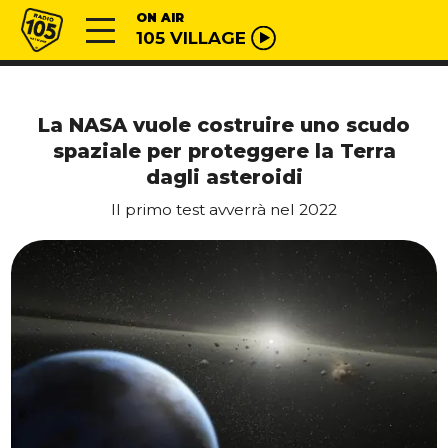
Vai al contenuto
Radio 105
ON AIR
105 VILLAGE
La NASA vuole costruire uno scudo
spaziale per proteggere la Terra
dagli asteroidi
Il primo test avverrà nel 2022