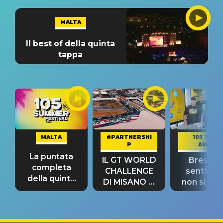
MALTA
Il best of della quinta
tappa
MALTA
#PARTNERSHI
105 TAKE
P
AWAY
La puntata
IL GT WORLD
Bresh: "I
completa
CHALLENGE
sentime
della quinta
DI MISANO si
non si pr
tappa
riconferma
fino alla n
un GRANDE
prima"
SUCCESSO!