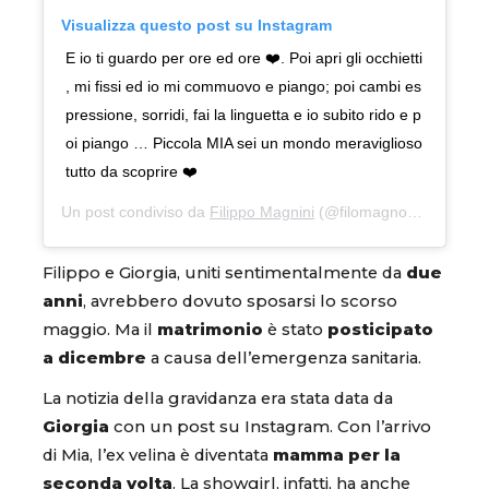
Visualizza questo post su Instagram
E io ti guardo per ore ed ore ❤️. Poi apri gli occhietti
, mi fissi ed io mi commuovo e piango; poi cambi es
pressione, sorridi, fai la linguetta e io subito rido e p
oi piango … Piccola MIA sei un mondo meraviglioso
tutto da scoprire ❤️
Un post condiviso da
Filippo Magnini
(@filomagno82) in data:
Filippo e Giorgia, uniti sentimentalmente da
due
anni
, avrebbero dovuto sposarsi lo scorso
maggio. Ma il
matrimonio
è stato
posticipato
a dicembre
a causa dell’emergenza sanitaria.
La notizia della gravidanza era stata data da
Giorgia
con un post su Instagram. Con l’arrivo
di Mia, l’ex velina è diventata
mamma per la
seconda volta
. La showgirl, infatti, ha anche