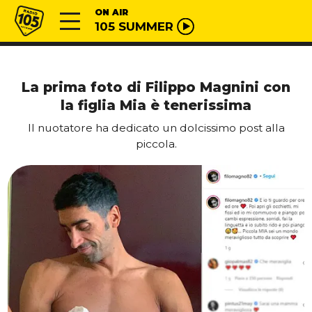
Vai al contenuto
Radio 105
ON AIR
105 SUMMER
La prima foto di Filippo Magnini con
la figlia Mia è tenerissima
Il nuotatore ha dedicato un dolcissimo post alla
piccola.