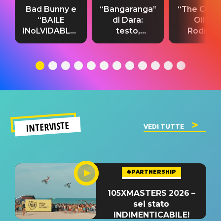
Bad Bunny e
“Bangaranga”
“The Cure”
“BAILE
di Dara:
Olivia
INoLVIDABLE”:
testo,
Rodrigo
testo,
traduzione e
testo,
traduzione e
significato
traduzion
significato
del singolo
significa
INTERVISTE
VEDI TUTTE
#PARTNERSHIP
105XMASTERS 2026 –
sei stato
INDIMENTICABILE!