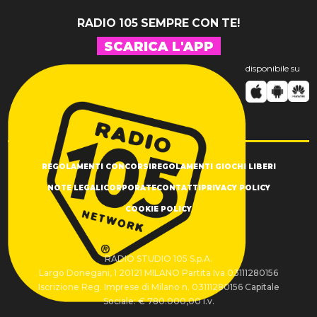
RADIO 105 SEMPRE CON TE!
SCARICA L'APP
disponibile su
REGOLAMENTI CONCORSI
REGOLAMENTI GIOCHI LIBERI
NOTE LEGALI
CORPORATE
CONTATTI
PRIVACY POLICY
COOKIE POLICY
RADIO STUDIO 105 S.p.A.
Largo Donegani, 1 20121 MILANO Partita Iva 03111280156
Iscrizione Reg. Imprese di Milano n. 03111280156 Capitale
Sociale: € 780.000,00 i.v.