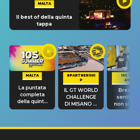
MALTA
Il best of della quinta
tappa
MALTA
#PARTNERSHI
105 TAKE
P
AWAY
La puntata
IL GT WORLD
Bresh: "I
completa
CHALLENGE
sentime
della quinta
DI MISANO si
non si pr
tappa
riconferma
fino alla n
un GRANDE
prima"
SUCCESSO!