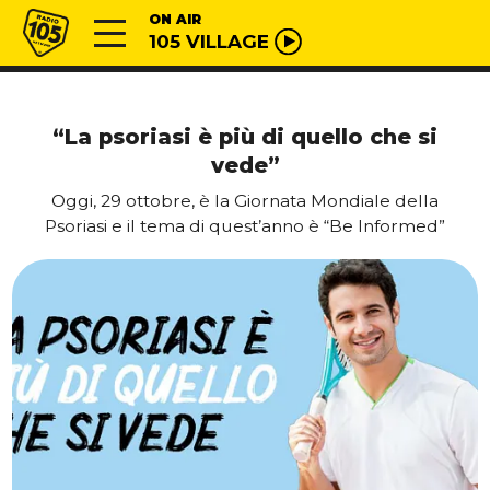
Vai al contenuto
Radio 105
ON AIR
105 VILLAGE
“La psoriasi è più di quello che si
vede”
Oggi, 29 ottobre, è la Giornata Mondiale della
Psoriasi e il tema di quest’anno è “Be Informed”