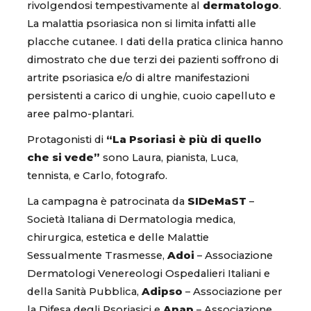
rivolgendosi tempestivamente al
dermatologo
.
La malattia psoriasica non si limita infatti alle
placche cutanee. I dati della pratica clinica hanno
dimostrato che due terzi dei pazienti soffrono di
artrite psoriasica e/o di altre manifestazioni
persistenti a carico di unghie, cuoio capelluto e
aree palmo-plantari.
Protagonisti di
“La Psoriasi è più di quello
che si vede”
sono Laura, pianista, Luca,
tennista, e Carlo, fotografo.
La campagna è patrocinata da
SIDeMaST
–
Società Italiana di Dermatologia medica,
chirurgica, estetica e delle Malattie
Sessualmente Trasmesse,
Adoi
– Associazione
Dermatologi Venereologi Ospedalieri Italiani e
della Sanità Pubblica,
Adipso
– Associazione per
la Difesa degli Psoriasici e
Anap
– Associazione