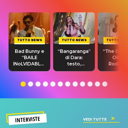
TUTTO NEWS
TUTTO NEWS
TUTTO NE
Bad Bunny e
“Bangaranga”
“The Cure”
“BAILE
di Dara:
Olivia
INoLVIDABLE”:
testo,
Rodrigo
testo,
traduzione e
testo,
traduzione e
significato
traduzion
significato
del singolo
significa
INTERVISTE
VEDI TUTTE