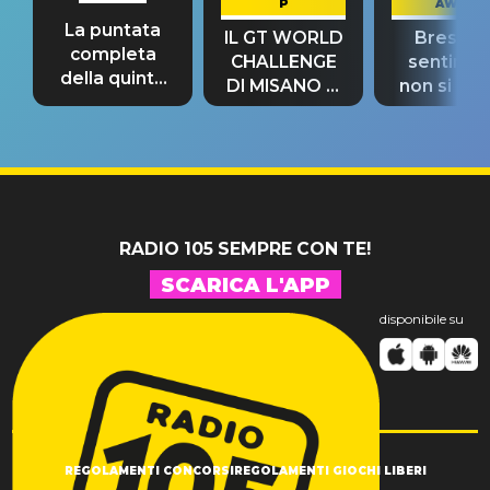
P
AWAY
La puntata
IL GT WORLD
Bresh: "I
completa
CHALLENGE
sentime
della quinta
DI MISANO si
non si pr
tappa
riconferma
fino alla n
un GRANDE
prima"
SUCCESSO!
RADIO 105 SEMPRE CON TE!
SCARICA L'APP
disponibile su
REGOLAMENTI CONCORSI
REGOLAMENTI GIOCHI LIBERI