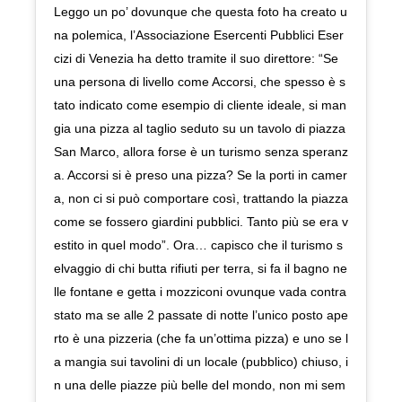
Leggo un po’ dovunque che questa foto ha creato u
na polemica, l’Associazione Esercenti Pubblici Eser
cizi di Venezia ha detto tramite il suo direttore: “Se
una persona di livello come Accorsi, che spesso è s
tato indicato come esempio di cliente ideale, si man
gia una pizza al taglio seduto su un tavolo di piazza
San Marco, allora forse è un turismo senza speranz
a. Accorsi si è preso una pizza? Se la porti in camer
a, non ci si può comportare così, trattando la piazza
come se fossero giardini pubblici. Tanto più se era v
estito in quel modo”. Ora… capisco che il turismo s
elvaggio di chi butta rifiuti per terra, si fa il bagno ne
lle fontane e getta i mozziconi ovunque vada contra
stato ma se alle 2 passate di notte l’unico posto ape
rto è una pizzeria (che fa un’ottima pizza) e uno se l
a mangia sui tavolini di un locale (pubblico) chiuso, i
n una delle piazze più belle del mondo, non mi sem