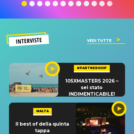
significato
del singolo
significa
INTERVISTE
VEDI TUTTE
#PARTNERSHIP
105XMASTERS 2026 –
sei stato
INDIMENTICABILE!
MALTA
Il best of della quinta
tappa