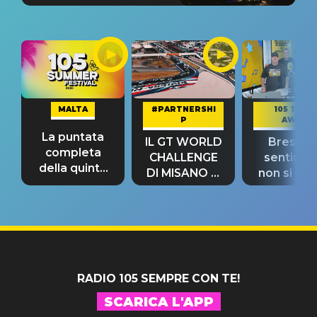
MALTA
#PARTNERSHI
105 TAKE
P
AWAY
La puntata
IL GT WORLD
Bresh: "I
completa
CHALLENGE
sentime
della quinta
DI MISANO si
non si pr
tappa
riconferma
fino alla n
un GRANDE
prima"
SUCCESSO!
RADIO 105 SEMPRE CON TE!
SCARICA L'APP