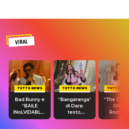
VIRAL
TUTTO NEWS
TUTTO NEWS
TUTTO NE
Bad Bunny e
“Bangaranga”
“The Cure”
“BAILE
di Dara:
Olivia
INoLVIDABLE”:
testo,
Rodrigo
testo,
traduzione e
testo,
traduzione e
significato
traduzion