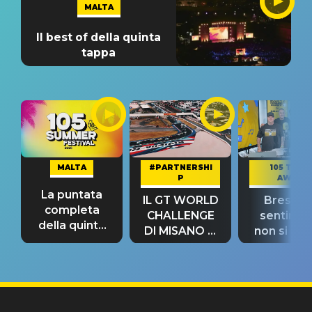
MALTA
Il best of della quinta
tappa
MALTA
#PARTNERSHI
105 TAKE
P
AWAY
La puntata
IL GT WORLD
Bresh: "I
completa
CHALLENGE
sentime
della quinta
DI MISANO si
non si pr
tappa
riconferma
fino alla n
un GRANDE
prima"
SUCCESSO!