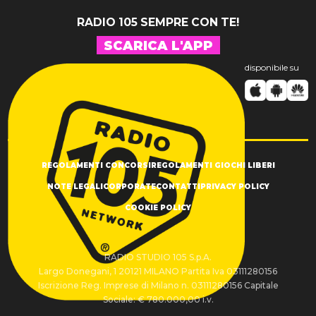
RADIO 105 SEMPRE CON TE!
SCARICA L'APP
disponibile su
REGOLAMENTI CONCORSI
REGOLAMENTI GIOCHI LIBERI
NOTE LEGALI
CORPORATE
CONTATTI
PRIVACY POLICY
COOKIE POLICY
RADIO STUDIO 105 S.p.A.
Largo Donegani, 1 20121 MILANO Partita Iva 03111280156
Iscrizione Reg. Imprese di Milano n. 03111280156 Capitale
Sociale: € 780.000,00 i.v.