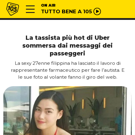
Vai al contenuto
Radio 105
ON AIR
TUTTO BENE A 105
La tassista più hot di Uber
sommersa dai messaggi dei
passeggeri
La sexy 27enne filippina ha lasciato il lavoro di
rappresentante farmaceutico per fare l’autista. E
le sue foto al volante fanno il giro del web.