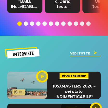
“BAILE
di Dara:
Olivia
INoLVIDABLE”:
testo,
Rodrigo
testo,
traduzione e
testo,
traduzione e
significato
traduzion
significato
del singolo
significa
INTERVISTE
VEDI TUTTE
#PARTNERSHIP
105XMASTERS 2026 –
sei stato
INDIMENTICABILE!