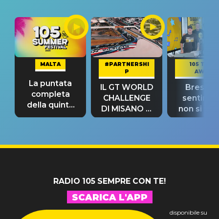
MALTA
#PARTNERSHI
105 TAKE
P
AWAY
La puntata
IL GT WORLD
Bresh: "I
completa
CHALLENGE
sentime
della quinta
DI MISANO si
non si pr
tappa
riconferma
fino alla n
un GRANDE
prima"
SUCCESSO!
RADIO 105 SEMPRE CON TE!
SCARICA L'APP
disponibile su