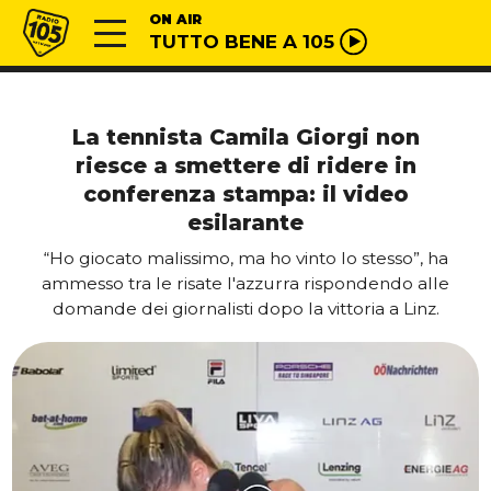
Vai al contenuto
Radio 105
ON AIR
TUTTO BENE A 105
La tennista Camila Giorgi non
riesce a smettere di ridere in
conferenza stampa: il video
esilarante
“Ho giocato malissimo, ma ho vinto lo stesso”, ha
ammesso tra le risate l'azzurra rispondendo alle
domande dei giornalisti dopo la vittoria a Linz.