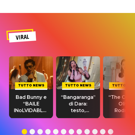
VIRAL
TUTTO NEWS
TUTTO NEWS
TUTTO NE
Bad Bunny e
“Bangaranga”
“The Cure”
“BAILE
di Dara:
Olivia
INoLVIDABLE”:
testo,
Rodrigo
testo,
traduzione e
testo,
traduzione e
significato
traduzion
significato
del singolo
significa