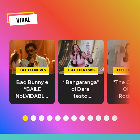
VIRAL
TUTTO NEWS
TUTTO NEWS
TUTTO NE
Bad Bunny e
“Bangaranga”
“The Cure”
“BAILE
di Dara:
Olivia
INoLVIDABLE”:
testo,
Rodrigo
testo,
traduzione e
testo,
traduzione e
significato
traduzion
significato
del singolo
significa