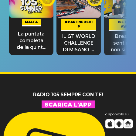
MALTA
#PARTNERSHI
105 TAKE
P
AWAY
La puntata
IL GT WORLD
Bresh: "I
completa
CHALLENGE
sentime
della quinta
DI MISANO si
non si pr
tappa
riconferma
fino alla n
un GRANDE
prima"
SUCCESSO!
RADIO 105 SEMPRE CON TE!
SCARICA L'APP
disponibile su