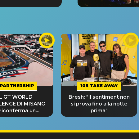
PARTNERSHIP
105 TAKE AWAY
IL GT WORLD
Bresh: "Il sentiment non
LENGE DI MISANO
si prova fino alla notte
 riconferma un
prima"
NDE SUCCESSO!