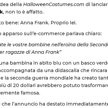
idea della
HalloweenCostumes.com
di lancia
nk
, non lo è affatto.
to bene: Anna Frank. Proprio lei.
 apparso sull’e-commerce parlava chiaro:
te le vostre bambine nell’eroina della Second
r ragazze di Anna Frank”
 una bambina in abito blu con un basco verde
ccompagnata da una didascalia che rincara 
he la seconda guerra mondiale ha creato tan
ù di 20 dollari avrebbero potuto trasformare i
stemente famosa.
re che l’annuncio ha destato immediatament