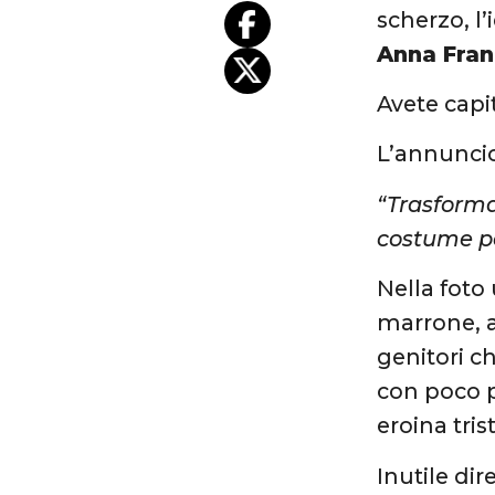
scherzo, l’
Anna Fra
Avete capi
L’annuncio
“Trasforma
costume pe
Nella foto
marrone, a
genitori c
con poco pi
eroina tri
Inutile di