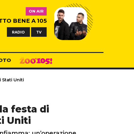
ON AIR
TTO BENE A 105
RADIO
TV
OTO
Stati Uniti
la festa di
i Uniti
i infiamma: un’operazione