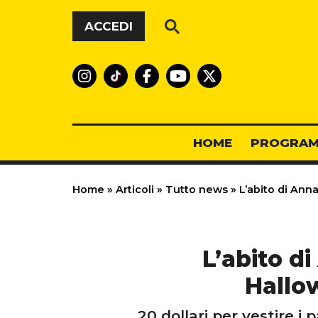
Vai al contenuto
ACCEDI
HOME
PROGRAM
Home
»
Articoli
»
Tutto news
»
L’abito di Anna
L’abito di
Hallow
20 dollari per vestire i