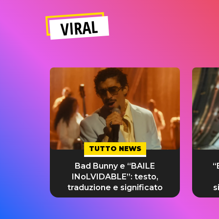
VIRAL
TUTTO NEWS
Bad Bunny e “BAILE
“
INoLVIDABLE”: testo,
traduzione e significato
s