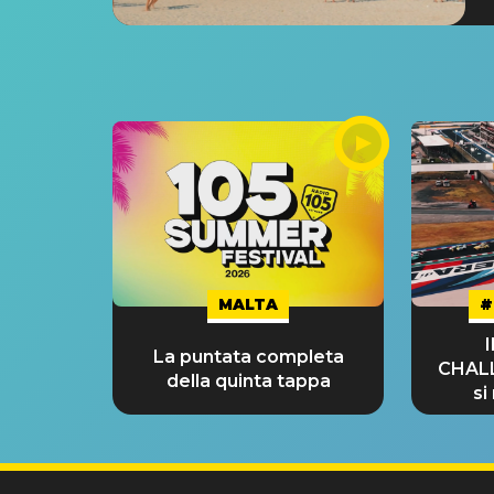
MALTA
#
La puntata completa
CHAL
della quinta tappa
si
GRA