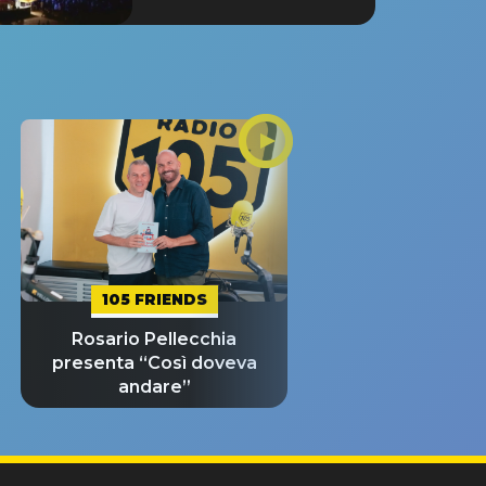
105 FRIENDS
Rosario Pellecchia
presenta “Così doveva
andare”