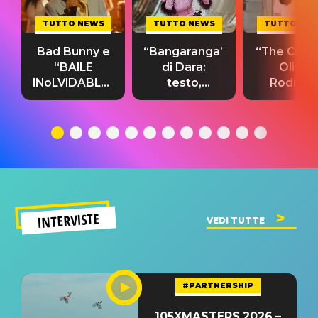
TUTTO NEWS
TUTTO NEWS
TUTTO NE
Bad Bunny e
“Bangaranga”
“The Cure”
“BAILE
di Dara:
Olivia
INoLVIDABLE”:
testo,
Rodrigo
testo,
traduzione e
testo,
traduzione e
significato
traduzion
significato
del singolo
significa
INTERVISTE
VEDI TUTTE
#PARTNERSHIP
105XMASTERS 2026 –