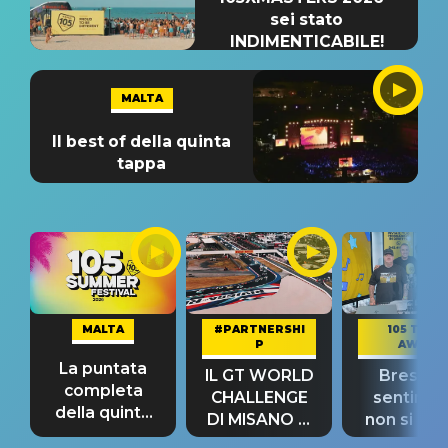
sei stato
INDIMENTICABILE!
MALTA
Il best of della quinta
tappa
MALTA
#PARTNERSHI
105 TAKE
P
AWAY
La puntata
IL GT WORLD
Bresh: "I
completa
CHALLENGE
sentime
della quinta
DI MISANO si
non si pr
tappa
riconferma
fino alla n