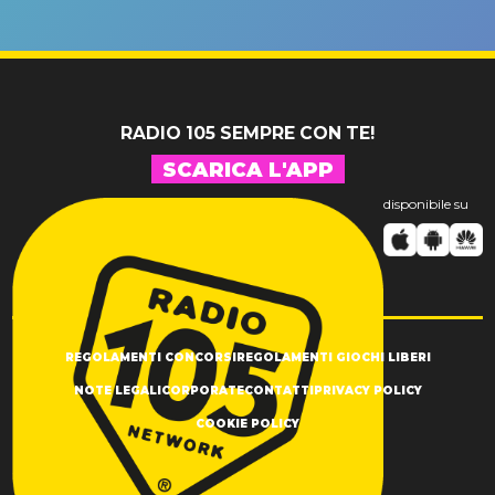
un GRANDE
prima"
SUCCESSO!
RADIO 105 SEMPRE CON TE!
SCARICA L'APP
disponibile su
REGOLAMENTI CONCORSI
REGOLAMENTI GIOCHI LIBERI
NOTE LEGALI
CORPORATE
CONTATTI
PRIVACY POLICY
COOKIE POLICY