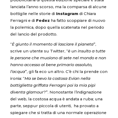
pubblicitaria di questa edizione speciale è stata
lanciata l’anno scorso, ma la comparsa di alcune
bottiglie nelle storie di
Instagram
di Chiara
Ferragni e di
Fedez
ha fatto scoppiare di nuovo
la polemica, dopo quella scatenata nel periodo
del lancio del prodotto.
“
È giunto il momento di lasciare il pianeta
”,
scrive un utente su Twitter, “
è un insulto a tutte
le persone che muoiono di sete nel mondo e non
hanno accesso al bene primario assoluto,
l’acqua
”, gli fa eco un altro. C’è chi la prende con
ironia: “
Ma se bevo la costosa Evian nella
bottiglietta griffata Ferragni
poi la mia pipì
diventa glamour
?”. Nonostante l’indignazione
del web, la costosa acqua è andata a ruba; una
parte, seppur piccola di utenti, ha provato a
spiegare che si tratta di una normale operazione