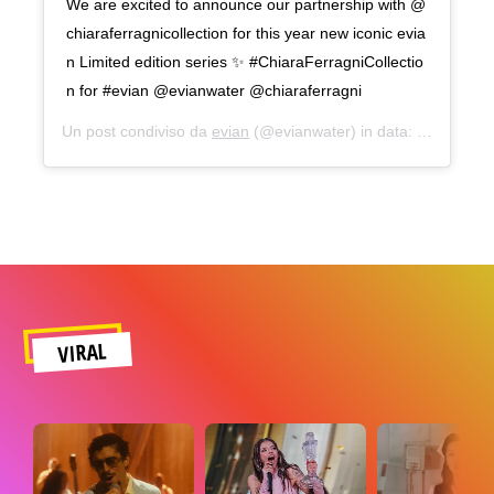
We are excited to announce our partnership with @
chiaraferragnicollection for this year new iconic evia
n Limited edition series ✨ #ChiaraFerragniCollectio
n for #evian @evianwater @chiaraferragni
Un post condiviso da
evian
(@evianwater) in data:
Set 27, 20
VIRAL