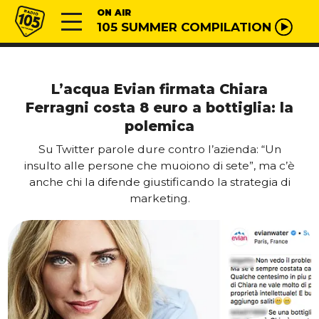
Vai al contenuto
Radio 105
ON AIR
105 SUMMER COMPILATION
L’acqua Evian firmata Chiara
Ferragni costa 8 euro a bottiglia: la
polemica
Su Twitter parole dure contro l’azienda: “Un
insulto alle persone che muoiono di sete”, ma c’è
anche chi la difende giustificando la strategia di
marketing.