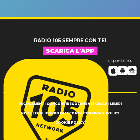
riconferma
fino alla n
un GRANDE
prima"
SUCCESSO!
RADIO 105 SEMPRE CON TE!
SCARICA L'APP
disponibile su
REGOLAMENTI CONCORSI
REGOLAMENTI GIOCHI LIBERI
NOTE LEGALI
CORPORATE
CONTATTI
PRIVACY POLICY
COOKIE POLICY