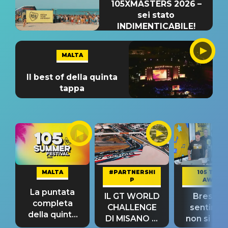
105XMASTERS 2026 –
sei stato
INDIMENTICABILE!
MALTA
Il best of della quinta
tappa
MALTA
#PARTNERSHI
105 TAKE
P
AWAY
La puntata
IL GT WORLD
Bresh: "I
completa
CHALLENGE
sentime
della quinta
DI MISANO si
non si pr
tappa