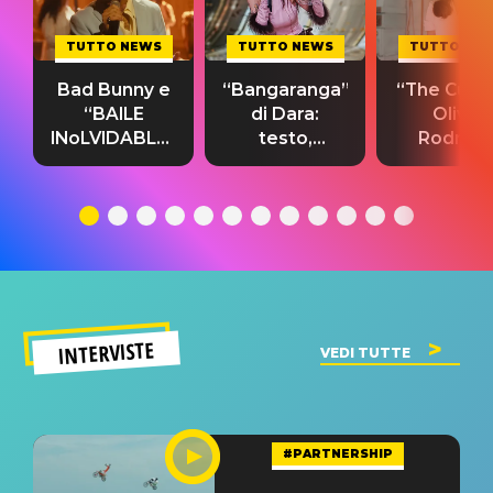
TUTTO NEWS
TUTTO NEWS
TUTTO NE
Bad Bunny e
“Bangaranga”
“The Cure”
“BAILE
di Dara:
Olivia
INoLVIDABLE”:
testo,
Rodrigo
testo,
traduzione e
testo,
traduzione e
significato
traduzion
significato
del singolo
significa
INTERVISTE
VEDI TUTTE
#PARTNERSHIP