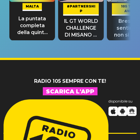
MALTA
#PARTNERSHI
105 TAKE
P
AWAY
La puntata
IL GT WORLD
Bresh: "I
completa
CHALLENGE
sentime
della quinta
DI MISANO si
non si pr
tappa
riconferma
fino alla n
un GRANDE
prima"
SUCCESSO!
RADIO 105 SEMPRE CON TE!
SCARICA L'APP
disponibile su