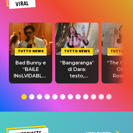
VIRAL
TUTTO NEWS
TUTTO NEWS
TUTTO NE
Bad Bunny e
“Bangaranga”
“The Cure”
“BAILE
di Dara:
Olivia
INoLVIDABLE”:
testo,
Rodrigo
testo,
traduzione e
testo,
traduzione e
significato
traduzion
significato
del singolo
significa