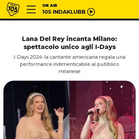
Vai al contenuto
Radio 105
ON AIR
105 INDAKLUBB
Lana Del Rey incanta Milano:
spettacolo unico agli I-Days
I-Days 2024: la cantante americana regala una
performance indimenticabile al pubblico
milanese