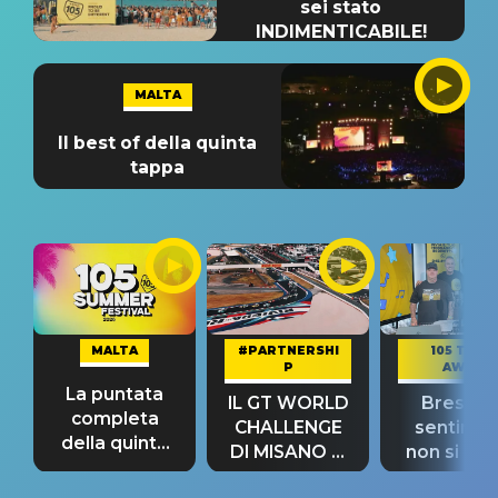
sei stato
INDIMENTICABILE!
MALTA
Il best of della quinta
tappa
MALTA
#PARTNERSHI
105 TAKE
P
AWAY
La puntata
IL GT WORLD
Bresh: "I
completa
CHALLENGE
sentime
della quinta
DI MISANO si
non si pr
tappa
riconferma
fino alla n