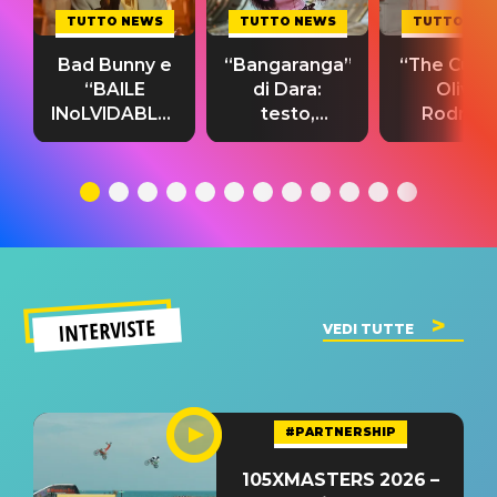
TUTTO NEWS
TUTTO NEWS
TUTTO NE
Bad Bunny e
“Bangaranga”
“The Cure”
“BAILE
di Dara:
Olivia
INoLVIDABLE”:
testo,
Rodrigo
testo,
traduzione e
testo,
traduzione e
significato
traduzion
significato
del singolo
significa
INTERVISTE
VEDI TUTTE
#PARTNERSHIP
105XMASTERS 2026 –