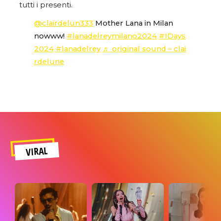
tutti i presenti.
@clairdelun333
Mother Lana in Milan
nowww!
#lanadelreymilano2024
#IDays
2024
#lanadelrey
♬ original sound – clai
rdelune
VIRAL