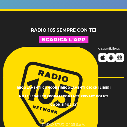
un GRANDE
prima"
SUCCESSO!
RADIO 105 SEMPRE CON TE!
SCARICA L'APP
disponibile su
REGOLAMENTI CONCORSI
REGOLAMENTI GIOCHI LIBERI
NOTE LEGALI
CORPORATE
CONTATTI
PRIVACY POLICY
COOKIE POLICY
RADIO STUDIO 105 S.p.A.