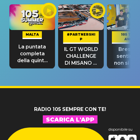
MALTA
#PARTNERSHI
105 TAKE
P
AWAY
La puntata
IL GT WORLD
Bresh: "I
completa
CHALLENGE
sentime
della quinta
DI MISANO si
non si pr
tappa
riconferma
fino alla n
un GRANDE
prima"
SUCCESSO!
RADIO 105 SEMPRE CON TE!
SCARICA L'APP
disponibile su