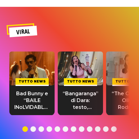
VIRAL
TUTTO NEWS
TUTTO NEWS
TUTTO NE
Bad Bunny e
“Bangaranga”
“The Cure”
“BAILE
di Dara:
Olivia
INoLVIDABLE”:
testo,
Rodrigo
testo,
traduzione e
testo,
traduzione e
significato
traduzion
significato
del singolo
significa