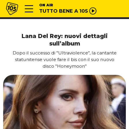
Vai al contenuto
Radio 105
ON AIR
TUTTO BENE A 105
Lana Del Rey: nuovi dettagli
sull’album
Dopo il successo di "Ultraviolence", la cantante
statunitense vuole fare il bis con il suo nuovo
disco "Honeymoon"