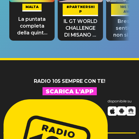
MALTA
#PARTNERSHI
105 TAKE
P
AWAY
La puntata
IL GT WORLD
Bresh: "I
completa
CHALLENGE
sentime
della quinta
DI MISANO si
non si pr
tappa
riconferma
fino alla n
un GRANDE
prima"
SUCCESSO!
RADIO 105 SEMPRE CON TE!
SCARICA L'APP
disponibile su