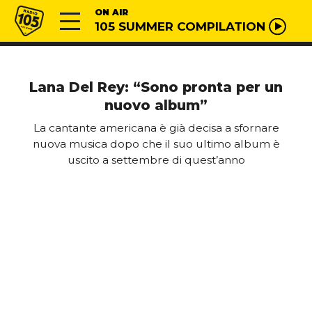
Vai al contenuto
Radio 105
ON AIR
105 SUMMER COMPILATION
Lana Del Rey: “Sono pronta per un
nuovo album”
La cantante americana è già decisa a sfornare
nuova musica dopo che il suo ultimo album è
uscito a settembre di quest’anno