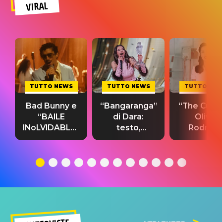
VIRAL
TUTTO NEWS
TUTTO NEWS
TUTTO NE
Bad Bunny e
“Bangaranga”
“The Cure”
“BAILE
di Dara:
Olivia
INoLVIDABLE”:
testo,
Rodrigo
testo,
traduzione e
testo,
traduzione e
significato
traduzion
significato
del singolo
significa