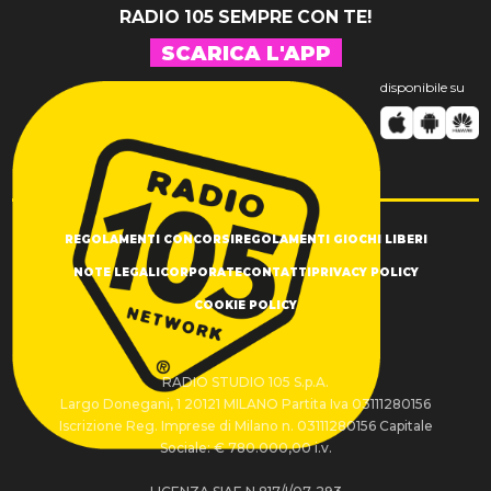
RADIO 105 SEMPRE CON TE!
SCARICA L'APP
disponibile su
REGOLAMENTI CONCORSI
REGOLAMENTI GIOCHI LIBERI
NOTE LEGALI
CORPORATE
CONTATTI
PRIVACY POLICY
COOKIE POLICY
RADIO STUDIO 105 S.p.A.
Largo Donegani, 1 20121 MILANO Partita Iva 03111280156
Iscrizione Reg. Imprese di Milano n. 03111280156 Capitale
Sociale: € 780.000,00 i.v.