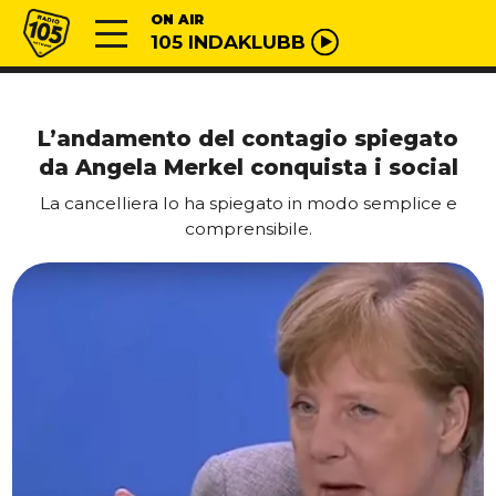
Vai al contenuto
Radio 105
ON AIR
105 INDAKLUBB
L’andamento del contagio spiegato
da Angela Merkel conquista i social
La cancelliera lo ha spiegato in modo semplice e
comprensibile.