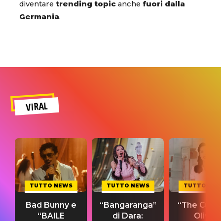
diventare
trending topic
anche
fuori dalla
Germania
.
VIRAL
TUTTO NEWS
TUTTO NEWS
TUTTO NE
Bad Bunny e
“Bangaranga”
“The Cure”
“BAILE
di Dara:
Olivia