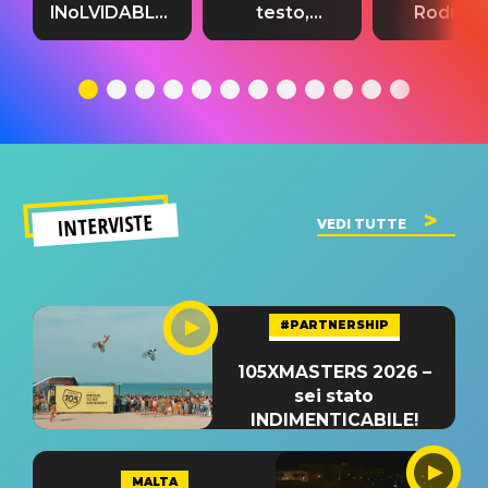
INoLVIDABLE”:
testo,
Rodrigo
testo,
traduzione e
testo,
traduzione e
significato
traduzion
significato
del singolo
significa
INTERVISTE
VEDI TUTTE
#PARTNERSHIP
105XMASTERS 2026 –
sei stato
INDIMENTICABILE!
MALTA