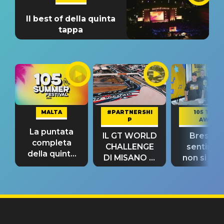
Il best of della quinta
tappa
MALTA
#PARTNERSHI
105 TAKE
P
AWAY
La puntata
IL GT WORLD
Bresh: "I
completa
CHALLENGE
sentime
della quinta
DI MISANO si
non si pr
tappa
riconferma
fino alla n
un GRANDE
prima"
SUCCESSO!