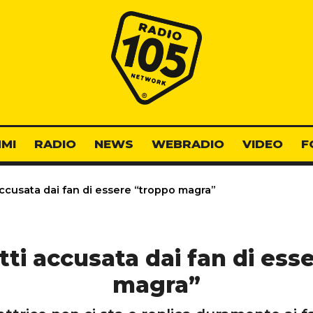
Radio 105
MI
RADIO
NEWS
WEBRADIO
VIDEO
F
accusata dai fan di essere “troppo magra”
tti accusata dai fan di ess
magra”