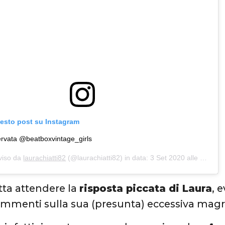
uesto post su Instagram
ervata @beatboxvintage_girls
viso da
laurachiatti82
(@laurachiatti82) in data:
3 Set 2020 alle ore 9:07 PDT
atta attendere la
risposta piccata di Laura
, 
mmenti sulla sua (presunta) eccessiva magr