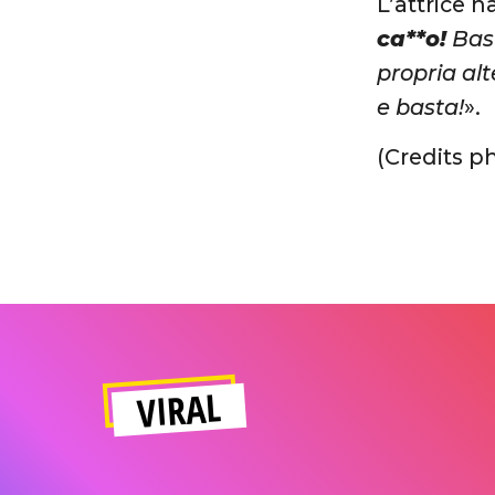
L’attrice h
ca**o!
Bast
propria alt
e basta!
».
(Credits p
VIRAL