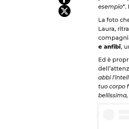
esempio
“.
La foto che
Laura, ritr
compagnia 
e anfibi
, 
Ed è propr
dell’atten
abbi l’inte
tuo corpo 
bellissima