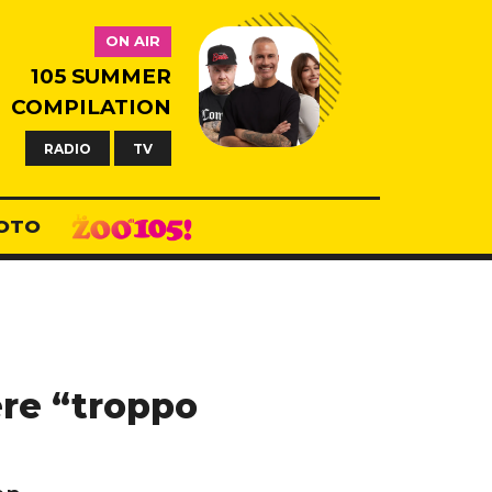
ON AIR
105 SUMMER
COMPILATION
RADIO
TV
OTO
ere “troppo