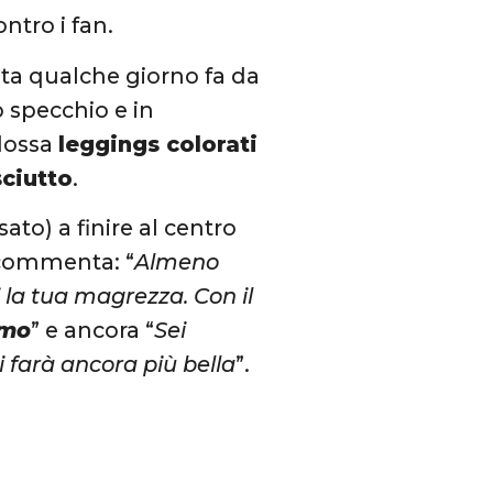
ontro i fan.
ata qualche giorno fa da
no specchio e in
ndossa
leggings colorati
sciutto
.
to) a finire al centro
o commenta: “
Almeno
i la tua magrezza. Con il
imo
” e ancora “
Sei
ti farà ancora più bella
”.