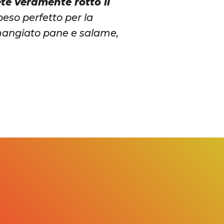
te veramente rotto il
so perfetto per la
angiato pane e salame,