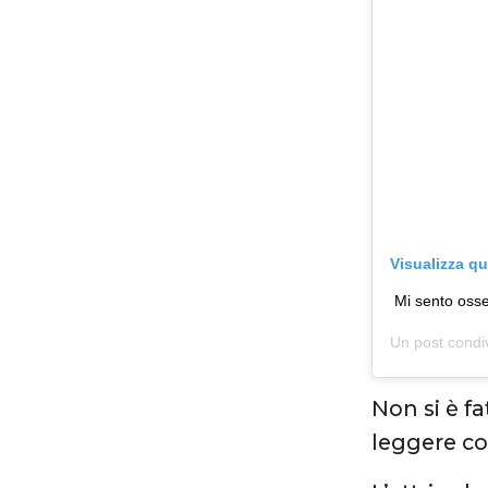
Visualizza q
Mi sento oss
Un post condi
Non si è f
leggere co