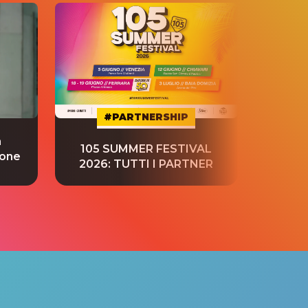
#PARTNERSHIP
a
“S
105 SUMMER FESTIVAL
ione
tradu
2026: TUTTI I PARTNER