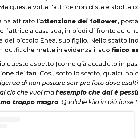
 Ma questa volta l’attrice non ci sta e sbotta c
 ha attirato l’
attenzione dei follower
, post
ae l’attrice a casa sua, in piedi di fronte ad u
del piccolo Enea, suo figlio. Nello scatto i
un outfit che mette in evidenza il suo
fisico a
io questo aspetto (come già accaduto in passa
zione dei fan. Così, sotto lo scatto, qualcun
lligenza di non postare sempre foto dove esalt
fai ciò che vuoi ma
l‘esempio che dai è pess
,
ma troppo magra
. Qualche kilo in più forse 