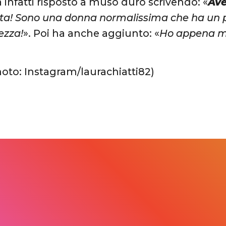
a infatti risposto a muso duro scrivendo: «
Ave
a! Sono una donna normalissima che ha un pe
ezza!
». Poi ha anche aggiunto: «
Ho appena m
hoto: Instagram/laurachiatti82)