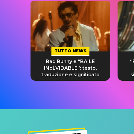
TUTTO NEWS
Bad Bunny e “BAILE
“
INoLVIDABLE”: testo,
traduzione e significato
s