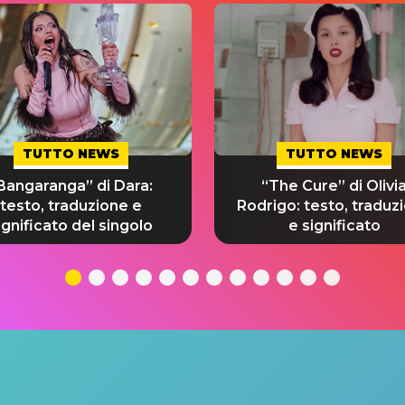
TUTTO NEWS
TUTTO NEWS
Bangaranga” di Dara:
“The Cure” di Olivi
testo, traduzione e
Rodrigo: testo, traduz
ignificato del singolo
e significato