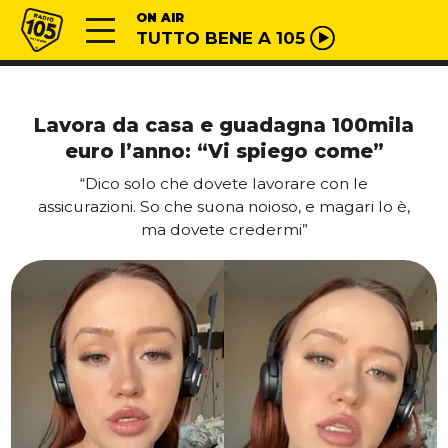
Vai al contenuto
Radio 105
ON AIR
TUTTO BENE A 105
Lavora da casa e guadagna 100mila
euro l’anno: “Vi spiego come”
“Dico solo che dovete lavorare con le
assicurazioni. So che suona noioso, e magari lo è,
ma dovete credermi”