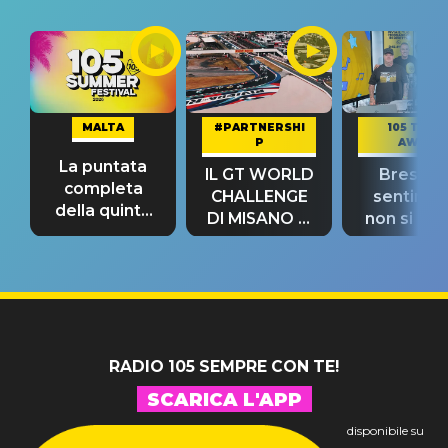
MALTA
#PARTNERSHI
105 TAKE
P
AWAY
La puntata
IL GT WORLD
Bresh: "I
completa
CHALLENGE
sentime
della quinta
DI MISANO si
non si pr
tappa
riconferma
fino alla n
un GRANDE
prima"
SUCCESSO!
RADIO 105 SEMPRE CON TE!
SCARICA L'APP
disponibile su