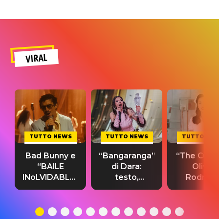
VIRAL
TUTTO NEWS
TUTTO NEWS
TUTTO NE
Bad Bunny e
“Bangaranga”
“The Cure”
“BAILE
di Dara:
Olivia
INoLVIDABLE”:
testo,
Rodrigo
testo,
traduzione e
testo,
traduzione e
significato
traduzion
significato
del singolo
significa