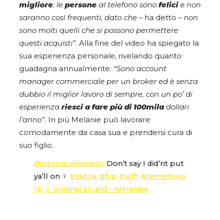
migliore
: le
persone
al telefono sono
felici
e non
saranno così frequenti, dato che
–
ha detto –
non
sono molti quelli che si possono permettere
questi acquisti”
. Alla fine del video ha spiegato la
sua esperienza personale, rivelando quanto
guadagna annualmente:
“Sono account
manager commerciale per un broker ed è senza
dubbio il miglior lavoro di sempre, con un po’ di
esperienza
riesci a fare più di 100mila
dollari
l’anno”
. In più Melanie può lavorare
comodamente da casa sua e prendersi cura di
suo figlio.
@cocinaconpepito
Don’t say I did’nt put
ya’ll on ‍♀️
#tiktok
#fyp
#wfh
#remotewo
rk
♬ original sound – Melaniee