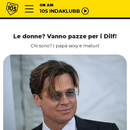
Vai al contenuto
Radio 105
ON AIR
105 INDAKLUBB
Le donne? Vanno pazze per i Dilf!
Chi sono? I papà sexy e maturi!