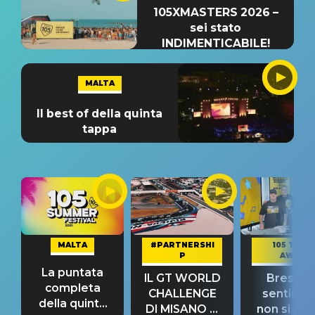
105XMASTERS 2026 –
sei stato
INDIMENTICABILE!
MALTA
Il best of della quinta
tappa
MALTA
#PARTNERSHI
105 TAKE
P
AWAY
La puntata
IL GT WORLD
Bresh: "I
completa
CHALLENGE
sentime
della quinta
DI MISANO si
non si pr