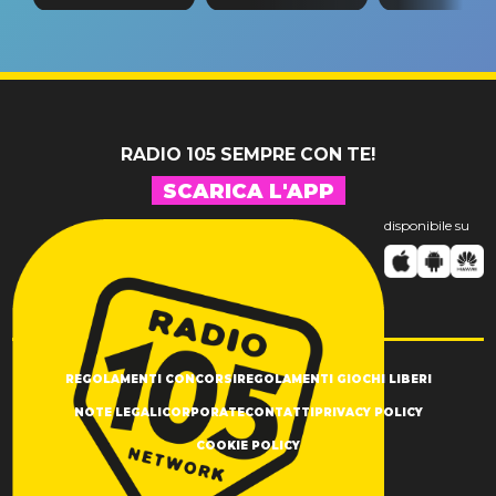
tappa
riconferma
fino alla n
un GRANDE
prima"
SUCCESSO!
RADIO 105 SEMPRE CON TE!
SCARICA L'APP
disponibile su
REGOLAMENTI CONCORSI
REGOLAMENTI GIOCHI LIBERI
NOTE LEGALI
CORPORATE
CONTATTI
PRIVACY POLICY
COOKIE POLICY