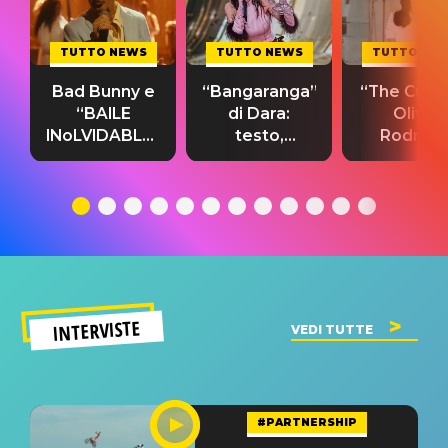
TUTTO NEWS
TUTTO NEWS
TUTTO NE
Bad Bunny e
“Bangaranga”
“The Cure”
“BAILE
di Dara:
Olivia
INoLVIDABLE”:
testo,
Rodrigo
testo,
traduzione e
testo,
traduzione e
significato
traduzion
significato
del singolo
significa
INTERVISTE
VEDI TUTTE
#PARTNERSHIP