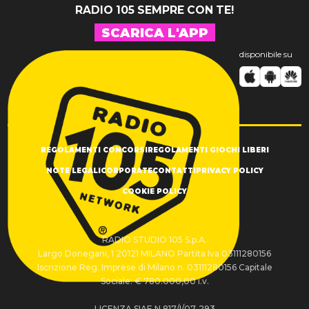
RADIO 105 SEMPRE CON TE!
SCARICA L'APP
disponibile su
REGOLAMENTI CONCORSI
REGOLAMENTI GIOCHI LIBERI
NOTE LEGALI
CORPORATE
CONTATTI
PRIVACY POLICY
COOKIE POLICY
RADIO STUDIO 105 S.p.A.
Largo Donegani, 1 20121 MILANO Partita Iva 03111280156
Iscrizione Reg. Imprese di Milano n. 03111280156 Capitale
Sociale: € 780.000,00 i.v.
LICENZA SIAE N.817/I/07-293