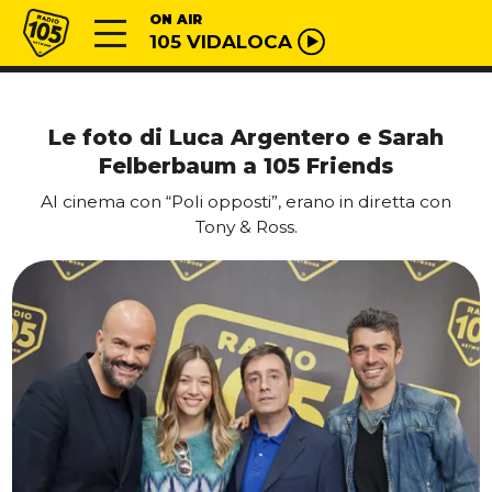
Vai al contenuto
Radio 105
ON AIR
105 VIDALOCA
Le foto di Luca Argentero e Sarah
Felberbaum a 105 Friends
Al cinema con “Poli opposti”, erano in diretta con
Tony & Ross.