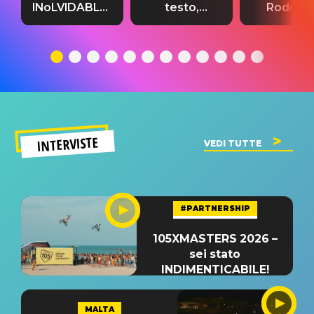
INoLVIDABLE”:
testo,
Rodrigo
testo,
traduzione e
testo,
traduzione e
significato
traduzion
significato
del singolo
significa
INTERVISTE
VEDI TUTTE
#PARTNERSHIP
105XMASTERS 2026 –
sei stato
INDIMENTICABILE!
MALTA