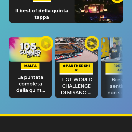
Il best of della quinta
tappa
MALTA
#PARTNERSHI
105 TAKE
P
AWAY
La puntata
IL GT WORLD
Bresh: "I
completa
CHALLENGE
sentime
della quinta
DI MISANO si
non si pr
tappa
riconferma
fino alla n
un GRANDE
prima"
SUCCESSO!