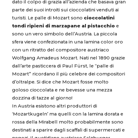
dato il colpo di grazia all’azienda che basava gran
parte dei suoi introiti sui cioccolatini venduti ai
turisti. Le palle di Mozart sono
cioccolatini
tondi ripieni di marzapane al pistacchio
e
sono un vero simbolo dell’Austria. La piccola
sfera viene confezionata in una lamina color oro
con un ritratto del compositore austriaco
Wolfgang Amadeus Mozart. Nati nel 1890 grazie
dall’arte pasticcera di Paul Fürst, le “palle di
Mozart” ricordano il più celebre dei compositori
d’oltralpe. Si dice che Mozart fosse molto
goloso cioccolata e ne bevesse una mezza
dozzina di tazze al giorno!
In Austria esistono altri produttori di
‘Mozartkugeln’ ma quelli con la lamina dorata e
rossa della Mirabell molto probabilmente sono
destinati a sparire dagli scaffali di supermercati e