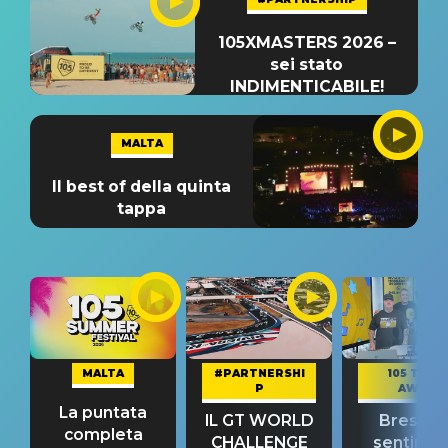
105XMASTERS 2026 –
sei stato
INDIMENTICABILE!
MALTA
Il best of della quinta
tappa
MALTA
#PARTNERSHI
105 TAKE
P
AWAY
La puntata
IL GT WORLD
Bresh: "I
completa
CHALLENGE
sentime