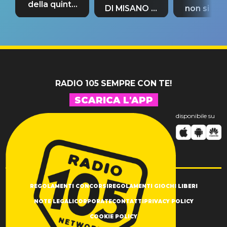
della quinta
DI MISANO si
non si pr
tappa
riconferma
fino alla n
un GRANDE
prima"
SUCCESSO!
RADIO 105 SEMPRE CON TE!
SCARICA L'APP
disponibile su
REGOLAMENTI CONCORSI
REGOLAMENTI GIOCHI LIBERI
NOTE LEGALI
CORPORATE
CONTATTI
PRIVACY POLICY
COOKIE POLICY