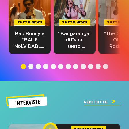
TUTTO NEWS
TUTTO NEWS
TUTTO NE
Bad Bunny e
“Bangaranga”
“The Cure”
“BAILE
di Dara:
Olivia
INoLVIDABLE”:
testo,
Rodrigo
testo,
traduzione e
testo,
traduzione e
significato
traduzion
significato
del singolo
significa
INTERVISTE
VEDI TUTTE
#PARTNERSHIP