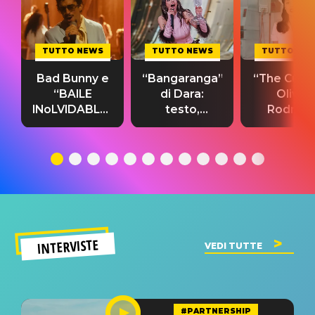
TUTTO NEWS
TUTTO NEWS
TUTTO NE
Bad Bunny e
“Bangaranga”
“The Cure”
“BAILE
di Dara:
Olivia
INoLVIDABLE”:
testo,
Rodrigo
testo,
traduzione e
testo,
traduzione e
significato
traduzion
significato
del singolo
significa
INTERVISTE
VEDI TUTTE
#PARTNERSHIP