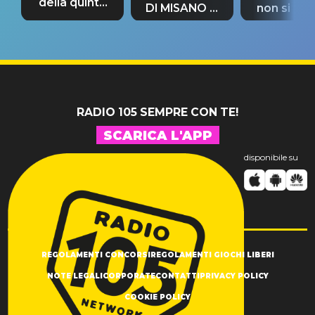
della quinta
DI MISANO si
non si pr
tappa
riconferma
fino alla n
un GRANDE
prima"
SUCCESSO!
RADIO 105 SEMPRE CON TE!
SCARICA L'APP
disponibile su
REGOLAMENTI CONCORSI
REGOLAMENTI GIOCHI LIBERI
NOTE LEGALI
CORPORATE
CONTATTI
PRIVACY POLICY
COOKIE POLICY