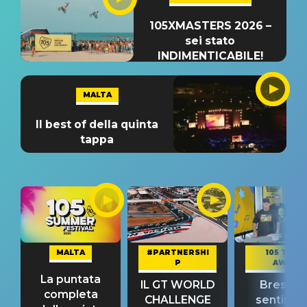
105XMASTERS 2026 –
sei stato
INDIMENTICABILE!
MALTA
Il best of della quinta
tappa
MALTA
#PARTNERSHI
105 TAKE
P
AWAY
La puntata
IL GT WORLD
Bresh: "I
completa
CHALLENGE
sentime