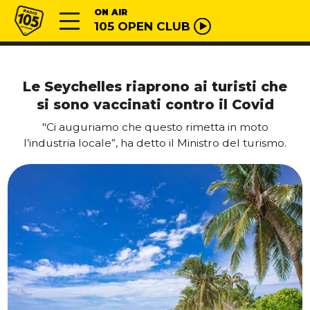
Vai al contenuto
Radio 105
ON AIR
105 OPEN CLUB
Le Seychelles riaprono ai turisti che
si sono vaccinati contro il Covid
"Ci auguriamo che questo rimetta in moto
l’industria locale”, ha detto il Ministro del turismo.