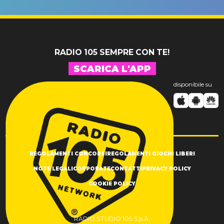
un GRANDE
prima"
SUCCESSO!
RADIO 105 SEMPRE CON TE!
SCARICA L'APP
disponibile su
REGOLAMENTI CONCORSI
REGOLAMENTI GIOCHI LIBERI
NOTE LEGALI
CORPORATE
CONTATTI
PRIVACY POLICY
COOKIE POLICY
RADIO STUDIO 105 S.p.A.