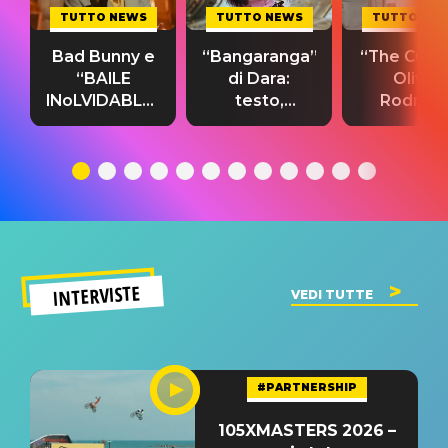
TUTTO NEWS
TUTTO NEWS
TUTTO NE
Bad Bunny e
“Bangaranga”
“The Cure”
“BAILE
di Dara:
Olivia
INoLVIDABLE”:
testo,
Rodrigo
testo,
traduzione e
testo,
traduzione e
significato
traduzion
significato
del singolo
significa
INTERVISTE
VEDI TUTTE
#PARTNERSHIP
105XMASTERS 2026 –