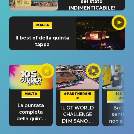
sei stato
INDIMENTICABILE!
MALTA
Il best of della quinta
tappa
MALTA
#PARTNERSHI
105 TAKE
P
AWAY
La puntata
IL GT WORLD
Bresh: "I
completa
CHALLENGE
sentime
della quinta
DI MISANO si
non si pr
tappa
riconferma
fino alla n