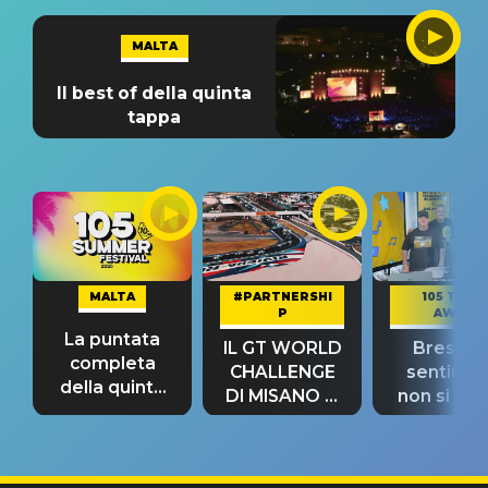
MALTA
Il best of della quinta
tappa
MALTA
#PARTNERSHI
105 TAKE
P
AWAY
La puntata
IL GT WORLD
Bresh: "I
completa
CHALLENGE
sentime
della quinta
DI MISANO si
non si pr
tappa
riconferma
fino alla n
un GRANDE
prima"
SUCCESSO!