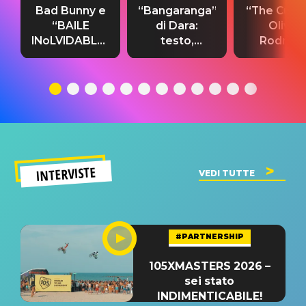
Bad Bunny e
“Bangaranga”
“The Cure”
“BAILE
di Dara:
Olivia
INoLVIDABLE”:
testo,
Rodrigo
testo,
traduzione e
testo,
traduzione e
significato
traduzion
significato
del singolo
significa
INTERVISTE
VEDI TUTTE
#PARTNERSHIP
105XMASTERS 2026 –
sei stato
INDIMENTICABILE!