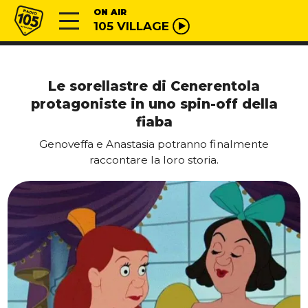
Vai al contenuto
Radio 105
ON AIR
105 VILLAGE
Le sorellastre di Cenerentola
protagoniste in uno spin-off della
fiaba
Genoveffa e Anastasia potranno finalmente
raccontare la loro storia.