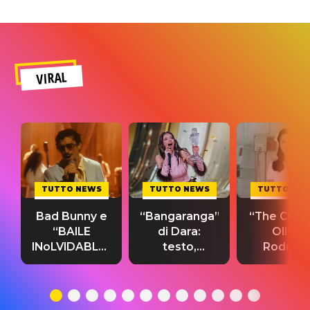
VIRAL
TUTTO NEWS
TUTTO NEWS
TUTTO NE
Bad Bunny e
“Bangaranga”
“The Cure”
“BAILE
di Dara:
Olivia
INoLVIDABLE”:
testo,
Rodrigo
testo,
traduzione e
testo,
traduzione e
significato
traduzion
significato
del singolo
significa