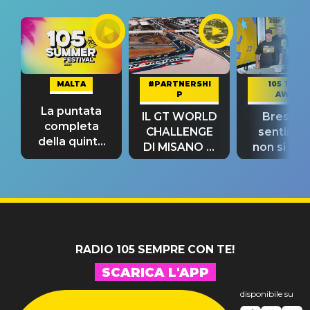
MALTA
#PARTNERSHI
105 TAKE
P
AWAY
La puntata
IL GT WORLD
Bresh: "I
completa
CHALLENGE
sentime
della quinta
DI MISANO si
non si pr
tappa
riconferma
fino alla n
un GRANDE
prima"
SUCCESSO!
RADIO 105 SEMPRE CON TE!
SCARICA L'APP
disponibile su